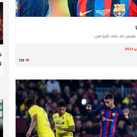
توريس​ انه عانى كثيرًا قبل…
ن
338
ت