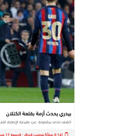
بيدري يحدث أزمة بقلعة الكتلان
كشف نادي ​برشلونة​، عن طبيعة الإصابة التي
[0:14 صباحًا] بتوقيت الجزائر - الجمعة 17 فبراير 2023