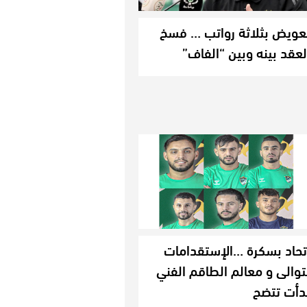
عويض بثلاثة رواتب … فسخ
لعقد بينه وبين “الفاف”
تحاد بسكرة …الإستقدامات
توالى و معالم الطاقم الفني
دأت تتضح