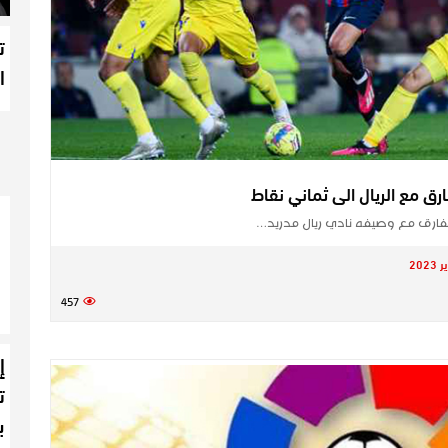
ت
ا
رق مع الريال الى ثماني نقاط
​ الفارق مع وصيفه نادي ريال مدريد…
457
إ
ت
ب