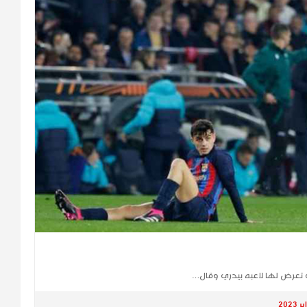
 تعرض لها لاعبه ​بيدري وقال…