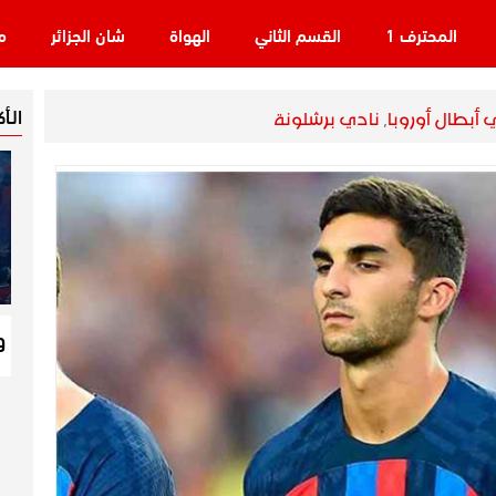
المحترف 1
القسم الثاني
الهواة
شان الجزائر
م
الـأ
 أبطال أوروبا
,
نادي برشلونة
و