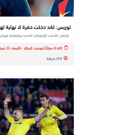
توريس: لقد دخلت حفرة لا نهاية لها
اوضح اللاعب الإسباني لنادي ​برشلونة​ ​فيران 
[0:48 صباحًا] بتوقيت الجزائر - الأربعاء 22 فبراير 2023
90دقيقة