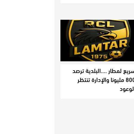
ريع لمطار ….البلدية ترصد
800 مليونا والإدارة تنتظر
لوعود