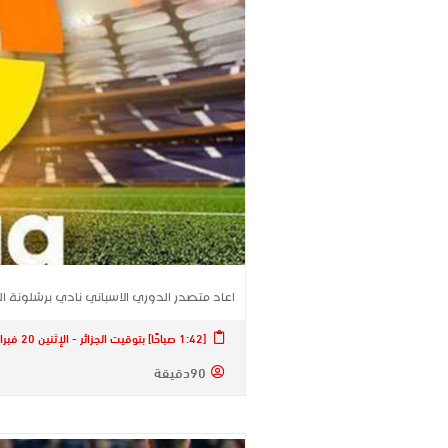
اعاد متصدر ​الدوري الاسباني​ نادي ​برشلونة​
[1:42 صباحًا] بتوقيت الجزائر - الإثنين 20 فبراير 2023
90دقيقة