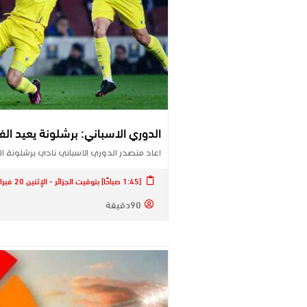
الدوري الاسباني: برشلونة يعيد الفا
اعاد متصدر ​الدوري الاسباني​ نادي ​برشلونة
[1:45 صباحًا] بتوقيت الجزائر - الإثنين 20 فبراير 2023
90دقيقة