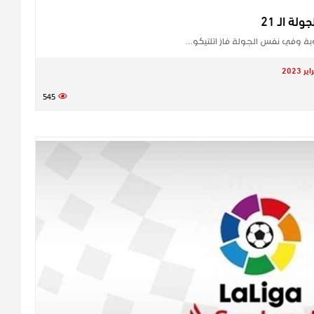
ة الـ 21
بة وفي نفس الجولة فاز اتلتيكو…
545