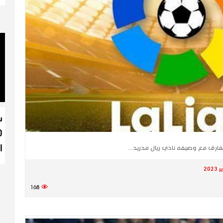
س
ا
 الفارق مع وصيفه نادي ​ريال مدريد​…
168