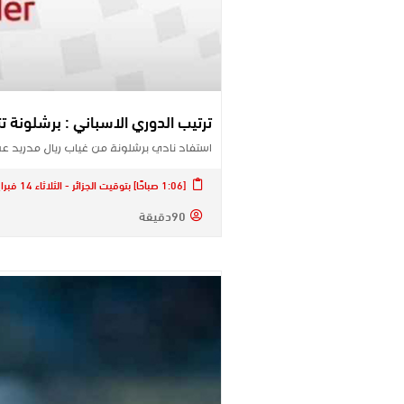
ترتيب الدوري الاسباني : برشلونة تتربع 
استفاد نادي برشلونة من غياب ريال مدريد عن الجولة 21
[1:06 صباحًا] بتوقيت الجزائر - الثلاثاء 14 فبراير 2023
90دقيقة