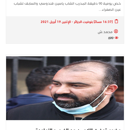
خص يومية 90 دقيقة المدرب الشاب ياسين قندوسي والسابق لشباب
عين الصفراء…
[16:37 مساءً] بتوقيت الجزائر - الإثنين 19 أبريل 2021
محمد.ش
699
مضوي”حذرت اللاعبين من الغرور و التهاون”