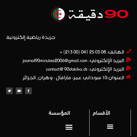
جريدة رياضية إلكترونية
الهاتف: 08 03 25 041 (00 213) +​
البريد الإلكتروني: journal90minutes2006@gmail.com
البريد الإلكتروني: contact@ 90dakika.dz
العنوان:10 سوداني عمر- مارافال - وهران, الجزائر.
الأقسام
المؤسسة
المحترف 1
Privacy policy (سياسة خاصة)