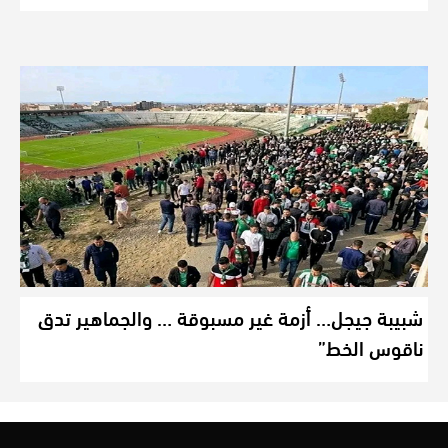
شبيبة جيجل… أزمة غير مسبوقة … والجماهير تدق
ناقوس الخط”