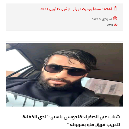
[16:44 مساءً] بتوقيت الجزائر - الإثنين 19 أبريل 2021
سيدي محمد
820
شباب عين الصفراء-قندوسي ياسين-“لدي الكفاءة
لتدريب فريق هاو بسهولة “