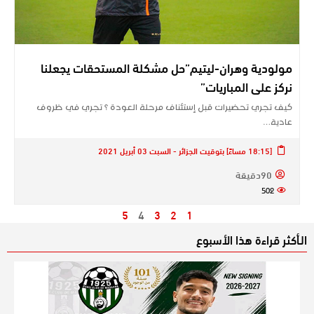
مولودية وهران-ليتيم”حل مشكلة المستحقات يجعلنا
نركز على المباريات”
كيف تجري تحضيرات قبل إستئناف مرحلة العودة ؟ تجري في ظروف
عادية…
[18:15 مساءً] بتوقيت الجزائر - السبت 03 أبريل 2021
90دقيقة
502
5
4
3
2
1
الـأكثر قراءة هذا الأسبوع