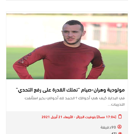
مولودية وهران-صيام “نملك القدرة على رفع التحدي”
في البداية كيف هي أحوالك ؟ الحمد لله أحوالي بخير استأنفت
التدريبات…
[17:04 مساءً] بتوقيت الجزائر - الأربعاء 21 أبريل 2021
90دقيقة
471