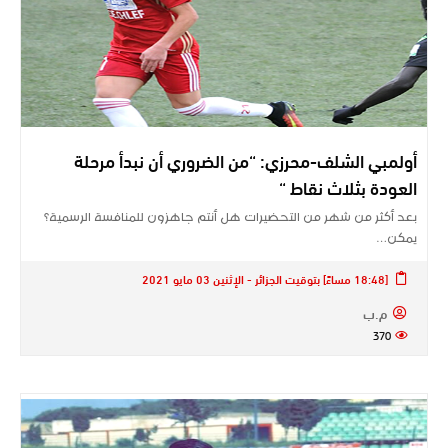
أولمبي الشلف-محرزي: “من الضروري أن نبدأ مرحلة
العودة بثلاث نقاط “
بعد أكثر من شهر من التحضيرات هل أنتم جاهزون للمنافسة الرسمية؟
يمكن…
[18:48 مساءً] بتوقيت الجزائر - الإثنين 03 مايو 2021
م.ب
370