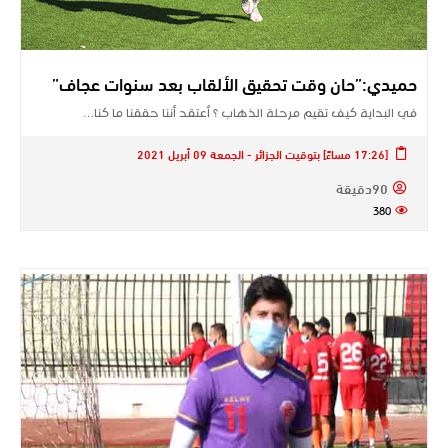
حميدي:”حان وقت تحقيق الألقاب بعد سنوات عجاف”
في البداية كيف تقيم مرحلة الذهاب ؟ أعتقد أننا حققنا ما كنا…
[17:26 مساءً] بتوقيت الجزائر - الجمعة 09 أبريل 2021
90دقيقة
380