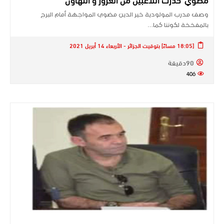
وصف مدرب المولودية خير الدين مضوي المواجهة أمام البرج
بالمفخخة لكوننا كما…
[18:05 مساءً] بتوقيت الجزائر - الأربعاء 14 أبريل 2021
90دقيقة
406