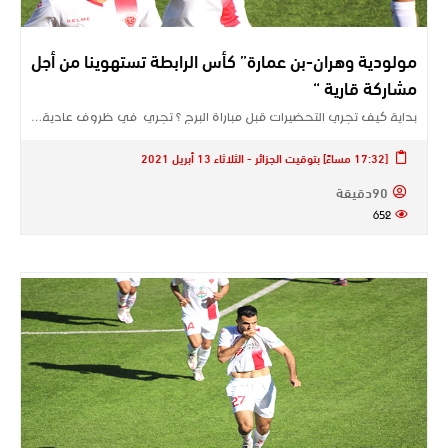
مولودية وهران-بن عمارة” كأس الرابطة تستهوينا من أجل
مشاركة قارية “
بداية كيف تجري التحضيرات قبل مباراة البرج ؟ تجري في ظروف عادية…
[17:32 مساءً] بتوقيت الجزائر - الثلاثاء 13 أبريل 2021
90دقيقة
652