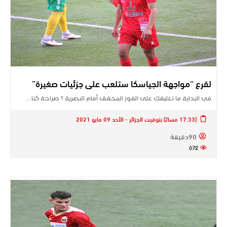
لقرع “مواجهة الجياسكا ستلعب على جزئيات صغيرة”
في البداية ما تعليقك على الفوز المحقق أمام النصرية ؟ صراحة كنا…
[17:33 مساءً] بتوقيت الجزائر - الأحد 09 مايو 2021
90دقيقة
672