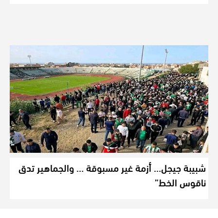
شبيبة جيجل… أزمة غير مسبوقة … والجماهير تدق
ناقوس الخط”