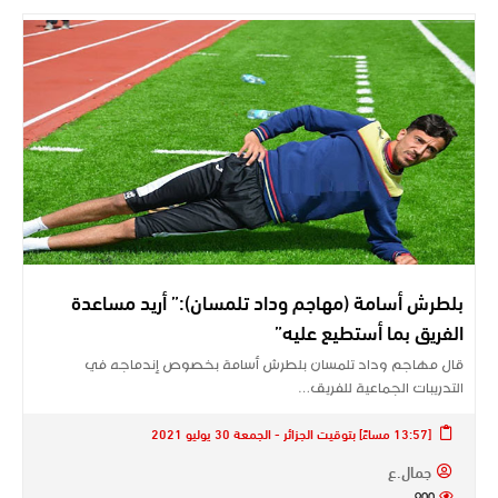
بلطرش أسامة (مهاجم وداد تلمسان):” أريد مساعدة
الفريق بما أستطيع عليه”
قال مهاجم وداد تلمسان بلطرش أسامة بخصوص إندماجه في
التدريبات الجماعية للفريق…
[13:57 مساءً] بتوقيت الجزائر - الجمعة 30 يوليو 2021
جمال.ع
900