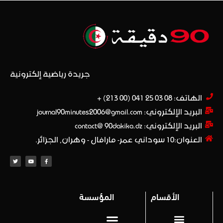
جريدة رياضية إلكترونية
الهاتف: 08 03 25 041 (00 213) +​
البريد الإلكتروني: journal90minutes2006@gmail.com
البريد الإلكتروني: contact@ 90dakika.dz
العنوان:10 سوداني عمر- مارافال - وهران, الجزائر.
الأقسام
المؤسسة