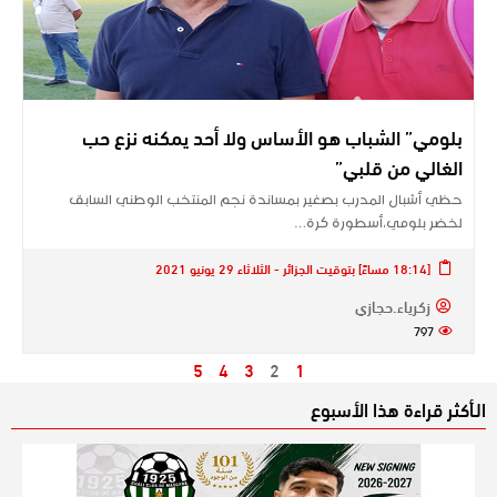
بلومي” الشباب هو الأساس ولا أحد يمكنه نزع حب
الغالي من قلبي”
حظي أشبال المدرب بصغير بمساندة نجم المنتخب الوطني السابق
لخضر بلومي،أسطورة كرة…
[18:14 مساءً] بتوقيت الجزائر - الثلاثاء 29 يونيو 2021
زكرياء.حجازي
797
5
4
3
2
1
الـأكثر قراءة هذا الأسبوع