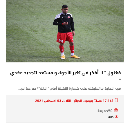
فغلول ” لا أفكر في تغير الأجواء و مستعد لتجديد عقدي
“
في البداية ما تعليقك على خسارة الثقيلة أمام ” الباك”؟ صراحة لم…
[17:14 مساءً] بتوقيت الجزائر - الثلاثاء 03 أغسطس 2021
90دقيقة
406