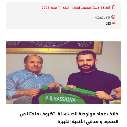
[18:36 مساءً] بتوقيت الجزائر - الأحد 11 يوليو 2021
90دقيقة
633
خلاف عماد مولودية الحساسنة :”ظروف منعتنا من
الصعود و هدفي الأندية الكبيرة”