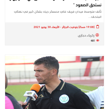
نستحق الصعود “
تألق متوسط ميدان فريق غالي معسكر جياد بشكل كبير في نهائي
الملحق…
[19:08 مساءً] بتوقيت الجزائر - الأربعاء 30 يونيو 2021
زكرياء.حجازي
481