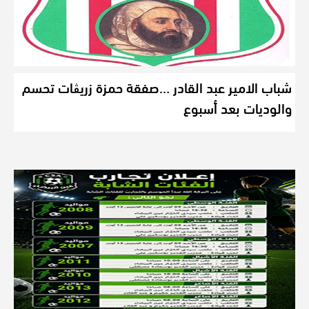
شباب الامير عبد القادر …صفقة حمزة زريڨات تحسم
والوديات بعد أسبوع