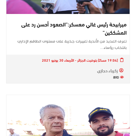
ميرابيحة رئيس غالي معسكر:”الصعود أحسن رد على
المشككين”
تعرف العديد من الأندية تغييرات جذرية على مستوى الطاقم الإداري
بانتخاب رؤساء…
[19:04 مساءً] بتوقيت الجزائر - الأربعاء 30 يونيو 2021
زكرياء.حجازي
890