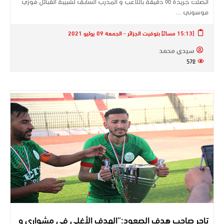
اتصلت جريدة 90 دقيقة باللاعب و المدرب السابق لشبيبة القبائل فوزي
موسوني …
[15:13 مساءً] بتوقيت الجزائر - الجمعة 09 يوليو 2021
سيدي محمد
572
تاجر صاحب هدف الصعود:”الهدف الأغلى في مشواري و