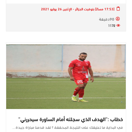
[17:53 مساءً] بتوقيت الجزائر - الإثنين 26 يوليو 2021
90دقيقة
1172
خطاب :”الهدف الذي سجلته أمام الساورة سيحررني”
في البداية ما تعليقك على النتيجة المحققة ؟ لقد قدمنا مباراة جيدة…