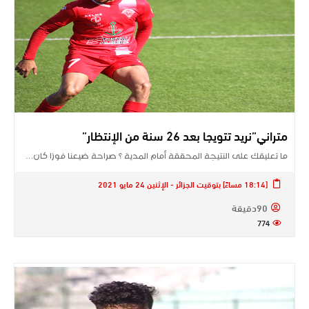
متراني”نريد تتويجا بعد 26 سنة من الإنتظار”
ما تعليقك على النتيجة المحققة أمام المدية ؟ صراحة ضيعنا فوزا كان…
[18:14 مساءً] بتوقيت الجزائر - الإثنين 24 مايو 2021
90دقيقة
774