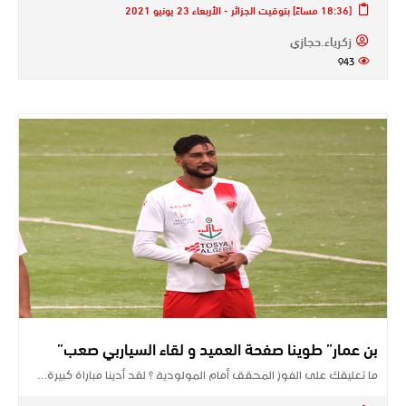
[18:36 مساءً] بتوقيت الجزائر - الأربعاء 23 يونيو 2021
زكرياء.حجازي
943
بن عمار” طوينا صفحة العميد و لقاء السياربي صعب”
ما تعليقك على الفوز المحقق أمام المولودية ؟ لقد أدينا مباراة كبيرة…