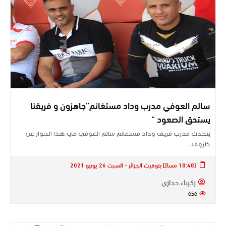
سالم العوفي مدرب وداد مستغانم”جاهزون و فريقنا
يستحق الصعود “
يتحدث مدرب فريق وداد مستغانم سالم العوفي في هذا الحوار عن
ظروف…
[18:48 مساءً] بتوقيت الجزائر - السبت 26 يونيو 2021
زكرياء.حجازي
656