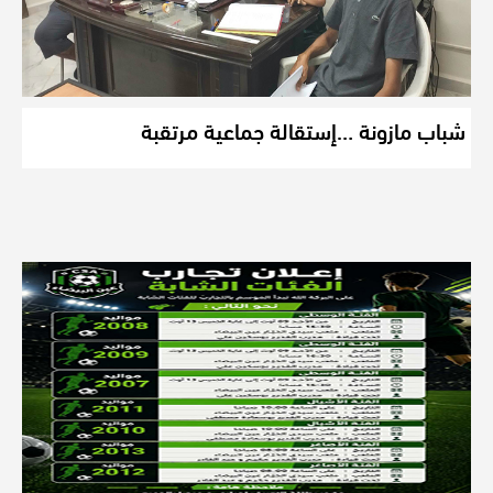
شباب مازونة …إستقالة جماعية مرتقبة