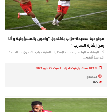
مولودية سعيدة-حزاب بلقندوز: “واعون بالمسؤولية و أنا
رهن إشارة المدرب “
أكد المهاجم الواعد وصاحب الإمكانيات الفنية حزاب بلقندوز بعد الحصة
التدريبية أنهم…
[18:12 مساءً] بتوقيت الجزائر - السبت 29 مايو 2021
ب.عبدو
875