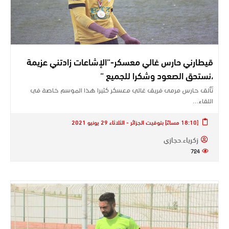
قيطارني حارس غالي معسكر-“الإشاعات زادتني عزيمة
،نستحق الصعود وشكرا للجميع “
تّألق حارس مرمى فريق غالي معسكر كثيرا هذا الموسم خاصة في
اللقاء…
[18:10 مساءً] بتوقيت الجزائر - الثلاثاء 29 يونيو 2021
زكرياء.حجازي
724