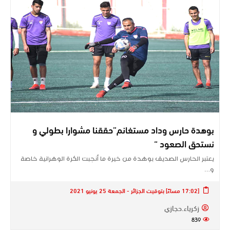
بوهدة حارس وداد مستغانم”حققنا مشوارا بطولي و
نستحق الصعود “
يعتبر الحارس الصديق بوهدة من خيرة ما أنجبت الكرة الوهرانية خاصة
و…
[17:02 مساءً] بتوقيت الجزائر - الجمعة 25 يونيو 2021
زكرياء.حجازي
839