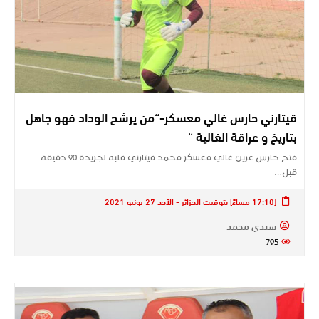
قيتارني حارس غالي معسكر-“من يرشح الوداد فهو جاهل
بتاريخ و عراقة الغالية “
فتح حارس عرين غالي معسكر محمد قيتارني قلبه لجريدة 90 دقيقة
قبل…
[17:10 مساءً] بتوقيت الجزائر - الأحد 27 يونيو 2021
سيدي محمد
795