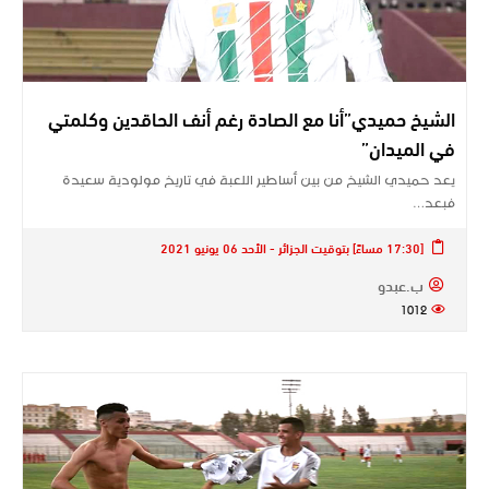
الشيخ حميدي”أنا مع الصادة رغم أنف الحاقدين وكلمتي
في الميدان”
يعد حميدي الشيخ من بين أساطير اللعبة في تاريخ مولودية سعيدة
فبعد…
[17:30 مساءً] بتوقيت الجزائر - الأحد 06 يونيو 2021
ب.عبدو
1012