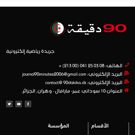
جريدة رياضية إلكترونية
الهاتف: 08 03 25 041 (00 213) +​
البريد الإلكتروني: journal90minutes2006@gmail.com
البريد الإلكتروني: contact@ 90dakika.dz
العنوان:10 سوداني عمر- مارافال - وهران, الجزائر.
الأقسام
المؤسسة