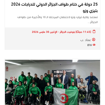
25 دولة في ختام طواف الجزائر الدولي للدراجات 2026
بتيزي وزو
تستعد ولاية تيزي وزو لاحتضان المرحلة الـ 10 والأخيرة من طواف
الجزائر…
[11:45 صباحًا] بتوقيت الجزائر - الإثنين 30 مارس 2026
عماد .ب
216