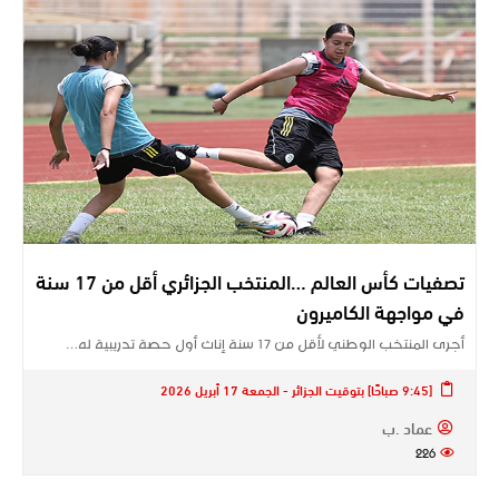
تصفيات كأس العالم …المنتخب الجزائري أقل من 17 سنة
في مواجهة الكاميرون
أجرى المنتخب الوطني لأقل من 17 سنة إناث أول حصة تدريبية له…
[9:45 صباحًا] بتوقيت الجزائر - الجمعة 17 أبريل 2026
عماد .ب
226