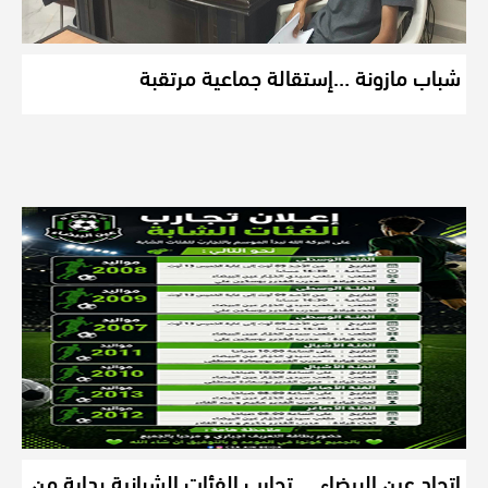
شباب مازونة …إستقالة جماعية مرتقبة
اتحاد عين البيضاء ….تجارب الفئات الشبانية بداية من