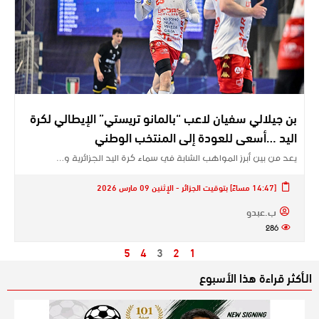
بن جيلالي سفيان لاعب “بالمانو تريستي” الإيطالي لكرة
اليد …أسعى للعودة إلى المنتخب الوطني
يعد من بين أبرز المواهب الشابة في سماء كرة اليد الجزائرية و…
[14:47 مساءً] بتوقيت الجزائر - الإثنين 09 مارس 2026
ب.عبدو
286
5
4
3
2
1
الـأكثر قراءة هذا الأسبوع