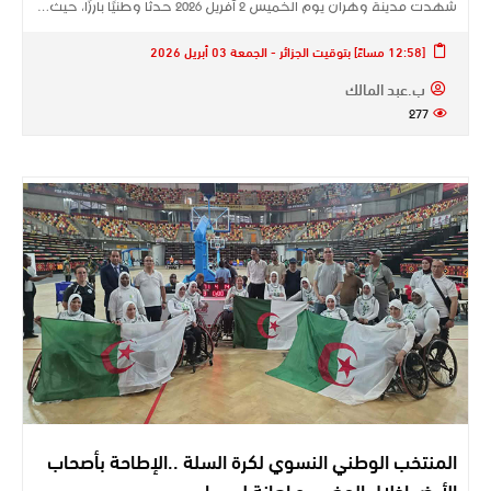
شهدت مدينة وهران يوم الخميس 2 أفريل 2026 حدثًا وطنيًا بارزًا، حيث…
[12:58 مساءً] بتوقيت الجزائر - الجمعة 03 أبريل 2026
ب.عبد المالك
277
المنتخب الوطني النسوي لكرة السلة ..الإطاحة بأصحاب
الأرض إذلال المغرب و إهانة ليبيريا