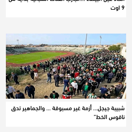
9 اوت
شبيبة جيجل… أزمة غير مسبوقة … والجماهير تدق
ناقوس الخط”