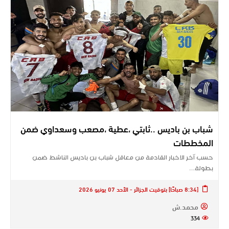
شباب بن باديس ..ثابتي ،عطية ،مصعب وسعداوي ضمن
المخططات
حسب آخر الاخبار القادمة من معاقل شباب بن باديس الناشط ضمن
بطولة…
[8:34 صباحًا] بتوقيت الجزائر - الأحد 07 يونيو 2026
محمد.ش
334