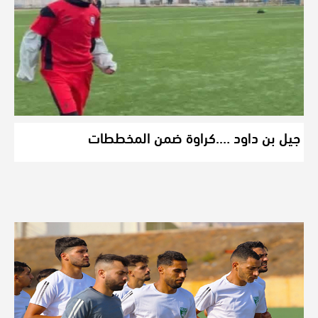
جيل بن داود ….كراوة ضمن المخططات