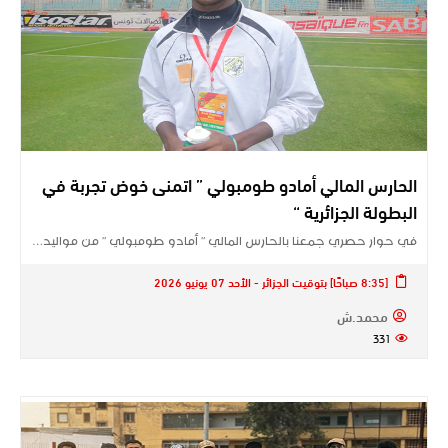
الحارس المالي أمادو طومبولي ” اتمنى خوض تجربة في
البطولة الجزائرية “
في حوار حصري جمعنا بالحارس المالي ” أمادو طومبولي ” من مواليد…
[8:35 صباحًا] بتوقيت الجزائر - الأحد 07 يونيو 2026
محمد.ش
331