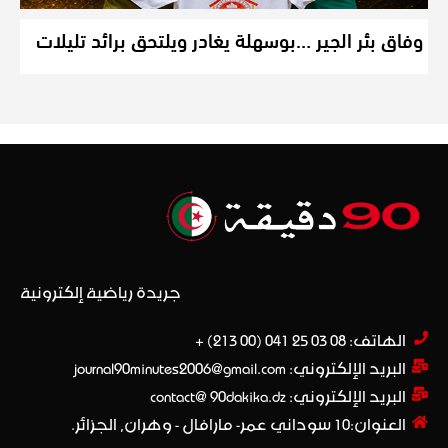
وفاق بئر الجير …بوسهلة يغادر ويلتحق برائد تليلات
جريدة رياضية إلكترونية
الهاتف: 08 03 25 041 (00 213) +​
البريد الإلكتروني: journal90minutes2006@gmail.com
البريد الإلكتروني: contact@ 90dakika.dz
العنوان:10 سوداني عمر- مارافال - وهران, الجزائر.