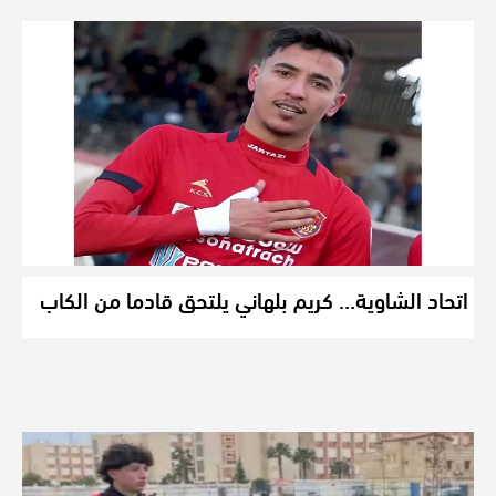
اتحاد الشاوية… كريم بلهاني يلتحق قادما من الكاب