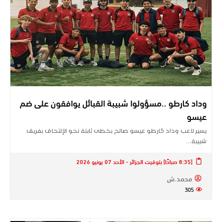
وداد كارطو ..مسؤولوا شبيبة القبائل يوافقون على ضم
عيسو
يسير لاعب وداد كارطو عيسو صالح بخطى ثابتة نحو الإلتحاق بفريق
شبيبة…
[8:35 صباحًا] بتوقيت الجزائر - الأحد 07 يونيو 2026
محمد.ش
305