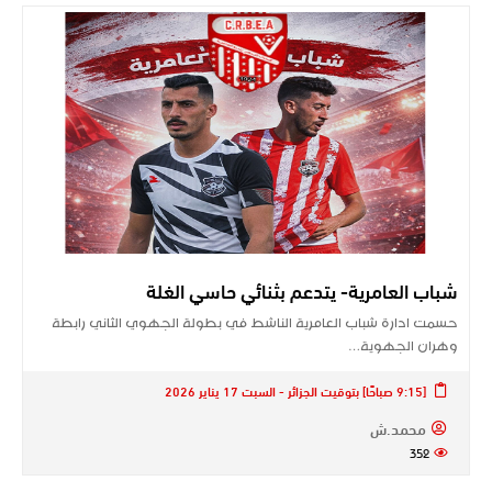
شباب العامرية- يتدعم بثنائي حاسي الغلة
حسمت ادارة شباب العامرية الناشط في بطولة الجهوي الثاني رابطة
وهران الجهوية…
[9:15 صباحًا] بتوقيت الجزائر - السبت 17 يناير 2026
محمد.ش
352