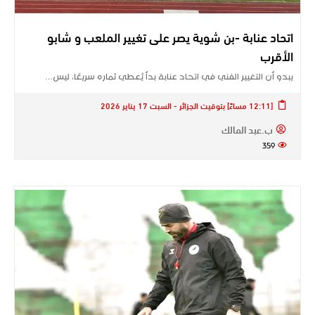
اتحاد عنابة -بن شوية يصر على تغيير الملعب و شابو
الأقرب
يبدو أن التغيير الفني في اتحاد عنابة بدأ يُعطي ثماره سريعًا، ليس…
[12:11 مساءً] بتوقيت الجزائر - السبت 17 يناير 2026
ب.عبد المالك
359