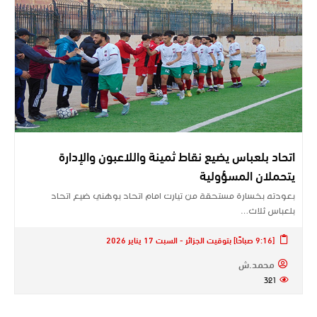
اتحاد بلعباس يضيع نقاط ثمينة واللاعبون والإدارة
يتحملان المسؤولية
بعودته بخسارة مستحقة من تيارت امام اتحاد بوهني ضيع اتحاد
بلعباس ثلاث…
[9:16 صباحًا] بتوقيت الجزائر - السبت 17 يناير 2026
محمد.ش
321