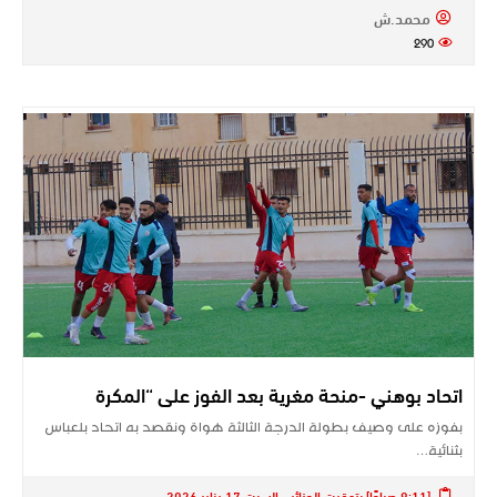
محمد.ش
290
اتحاد بوهني -منحة مغرية بعد الفوز على “المكرة
بفوزه على وصيف بطولة الدرجة الثالثة هواة ونقصد به اتحاد بلعباس
بثنائية…
[9:11 صباحًا] بتوقيت الجزائر - السبت 17 يناير 2026