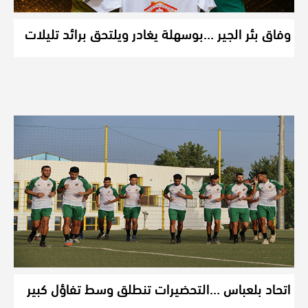
وفاق بئر الجير …بوسهلة يغادر ويلتحق برائد تليلات
اتحاد بلعباس …التحضيرات تنطلق وسط تفاؤل كبير