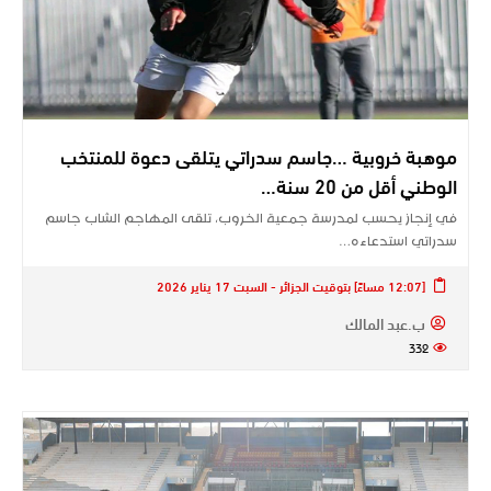
موهبة خروبية …جاسم سدراتي يتلقى دعوة للمنتخب
الوطني أقل من 20 سنة…
في إنجاز يحسب لمدرسة جمعية الخروب، تلقى المهاجم الشاب جاسم
سدراتي استدعاءه…
[12:07 مساءً] بتوقيت الجزائر - السبت 17 يناير 2026
ب.عبد المالك
332