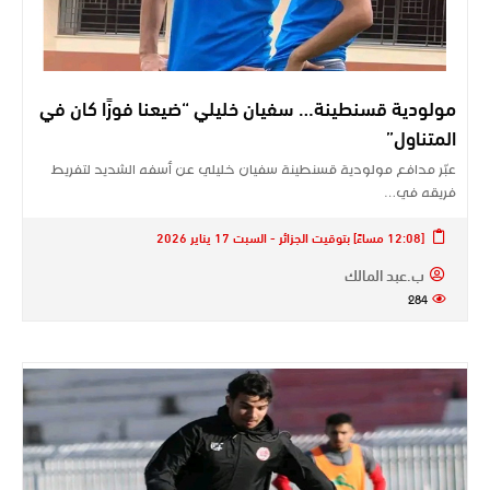
مولودية قسنطينة… سفيان خليلي “ضيعنا فوزًا كان في
المتناول”
عبّر مدافع مولودية قسنطينة سفيان خليلي عن أسفه الشديد لتفريط
فريقه في…
[12:08 مساءً] بتوقيت الجزائر - السبت 17 يناير 2026
ب.عبد المالك
284