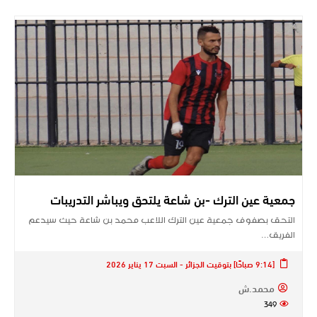
جمعية عين الترك -بن شاعة يلتحق ويباشر التدريبات
التحق بصفوف جمعية عين الترك اللاعب محمد بن شاعة حيث سيدعم
الفريق…
[9:14 صباحًا] بتوقيت الجزائر - السبت 17 يناير 2026
محمد.ش
349