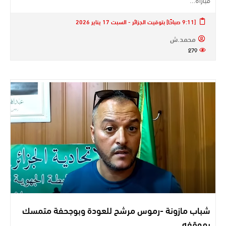
مباراة…
[9:11 صباحًا] بتوقيت الجزائر - السبت 17 يناير 2026
محمد.ش
279
شباب مازونة -رموس مرشح للعودة وبوجحفة متمسك
بموقفه