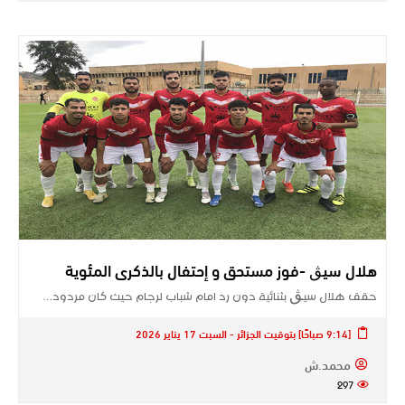
هلال سيڨ -فوز مستحق و إحتفال بالذكرى المئوية
حقق هلال سيڨ بثنائية دون رد امام شباب لرجام حيث كان مردود…
[9:14 صباحًا] بتوقيت الجزائر - السبت 17 يناير 2026
محمد.ش
297