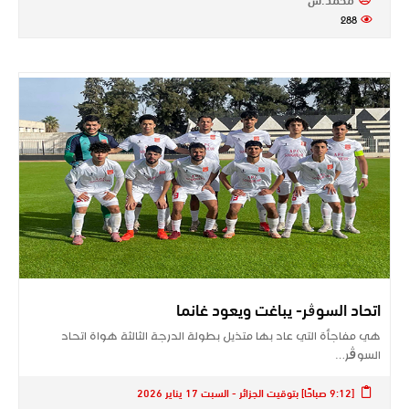
288
اتحاد السوڨر- يباغت ويعود غانما
هي مفاجأة التي عاد بها متذيل بطولة الدرجة الثالثة هواة اتحاد
السوڨر…
[9:12 صباحًا] بتوقيت الجزائر - السبت 17 يناير 2026