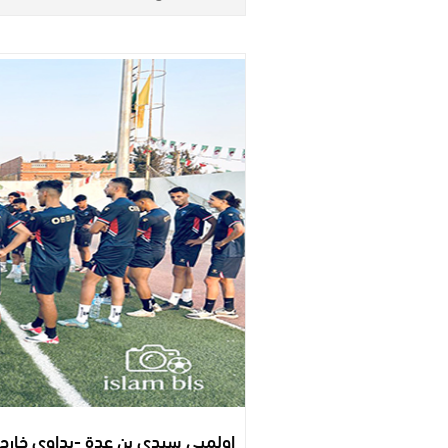
اولمبي سيدي بن عدة -بداوي خارج ا