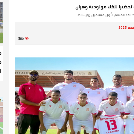
حضيرا للقاء مولودية وهران
يد الى القسم الأول مستقبل رويسات…
386
م
م
ا