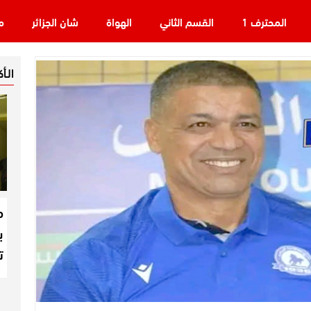
المحترف 1
القسم الثاني
الهواة
شان الجزائر
م
الـأ
م
ب
ت