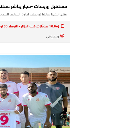
مستقبل رويسات -حجار يباشر عمله ت
مثلما نشرنا سابقا توصلت ادارة الصاعد الجد
[10:06 صباحًا] بتوقيت الجزائر - الأربعاء 05 نوفمبر 2025
و.عزوني