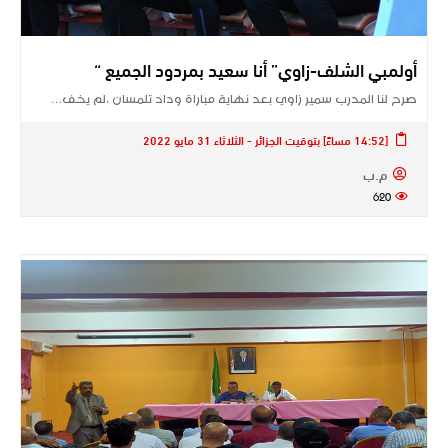
أولمبي الشلف-زاوي” أنا سعيد بمردود الجميع “
صرح لنا المدرب سمير زاوي بعد نهاية مباراة وداد تلمسان ،لم يخف…
[14:52 مساءً] بتوقيت الجزائر - الثلاثاء 31 مايو 2022
م.ب
620