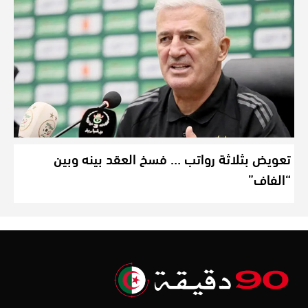
تعويض بثلاثة رواتب … فسخ العقد بينه وبين
“الفاف”