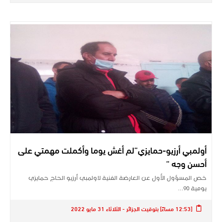
أولمبي أرزيو-حمايزي”لم أغش يوما وأكملت مهمتي على
أحسن وجه “
خص المسؤول الأول عن العارضة الفنية لاولمبي أرزيو الحاج حمايزي
يومية 90…
[12:53 مساءً] بتوقيت الجزائر - الثلاثاء 31 مايو 2022