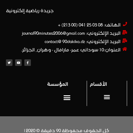
جريدة رياضية إلكترونية
الهاتف: 08 03 25 041 (00 213) +​
البريد الإلكتروني: journal90minutes2006@gmail.com
البريد الإلكتروني: contact@ 90dakika.dz
العنوان:10 سوداني عمر- مارافال - وهران, الجزائر.
الأقسام
المؤسسة
المحترف 1
Privacy policy (سياسة خاصة)
كل الحقوق محفوظة 90 دقيقة © 2020 |