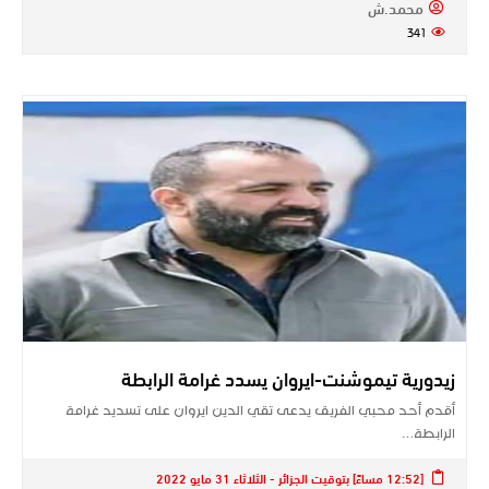
محمد.ش
341
زيدورية تيموشنت-ايروان يسدد غرامة الرابطة
أقدم أحد محبي الفريق يدعى تقي الدين ايروان على تسديد غرامة
الرابطة…
[12:52 مساءً] بتوقيت الجزائر - الثلاثاء 31 مايو 2022