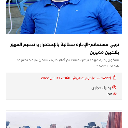
ترجي مستغانم-الإدارة مطالبة بالإستقرار و تدعيم الفريق
بلاعبين مميزين
ستكون إدارة فريق ترجي مستغانم أمام صيف ساخن ،فبعد تحقيق
هدف الصعود…
[14:27 مساءً] بتوقيت الجزائر - الثلاثاء 31 مايو 2022
زكرياء.حجازي
599