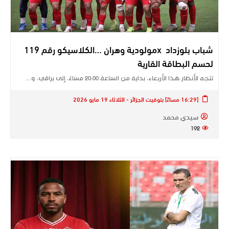
شباب بلوزداد xمولودية وهران …الكلاسيكو رقم 119
لحسم البطاقة القارية
تتجه الأنظار هذا الأربعاء، بداية من الساعة 20:00 مساءً، إلى براقي، و…
[16:29 مساءً] بتوقيت الجزائر - الثلاثاء 19 مايو 2026
سيدي محمد
192