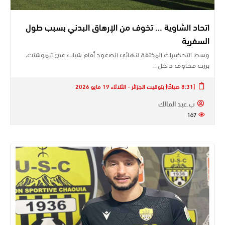
اتحاد الشاوية … تخوف من الإرهاق البدني بسبب طول
السفرية
وسط التحضيرات المكثفة لنهائي الصعود أمام شباب عين تيموشنت،
برزت مخاوف داخل…
[8:31 صباحًا] بتوقيت الجزائر - الثلاثاء 19 مايو 2026
ب.عبد المالك
167