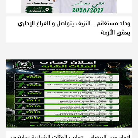
وداد مستغانم …النزيف يتواصل و الفراغ الإداري
يعمّق الأزمة
اتحاد عين البيضاء ….تجارب الفئات الشبانية بداية من