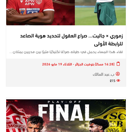
زموري × جاليت… صراع العقول لتحديد هوية الصاعد
للرابطة الأولى
لقاء هذا المساء يحمل في طياته صراعًا تكتيكيًا مثيرًا بين مدربين يمثلان…
[16:28 مساءً] بتوقيت الجزائر - الثلاثاء 19 مايو 2026
ب.عبد المالك
215