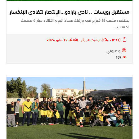
مستقبل رويسات .. نادي بارادو…الإنتصار لتفادي الإنكسار
يحتضن ملعب 18 فبراير في ورقلة مساء اليوم الثلاثاء مباراة مهمة
لحساب…
[8:31 صباحًا] بتوقيت الجزائر - الثلاثاء 19 مايو 2026
و.عزوني
197