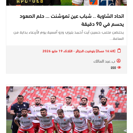
اتحاد الشاوية .. شباب عين تموشنت … حلم الصعود
يحسم في 90 دقيقة
يحتضن ملعب حسين آيت أحمد بتيزي وزو أمسية يوم الأربعاء بداية من
الساعة…
[16:48 مساءً] بتوقيت الجزائر - الثلاثاء 19 مايو 2026
ب.عبد المالك
222