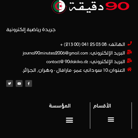
جريدة رياضية إلكترونية
الهاتف: 08 03 25 041 (00 213) +​
البريد الإلكتروني: journal90minutes2006@gmail.com
البريد الإلكتروني: contact@ 90dakika.dz
العنوان:10 سوداني عمر- مارافال - وهران, الجزائر.
الأقسام
المؤسسة
المحترف 1
Privacy policy (سياسة خاصة)