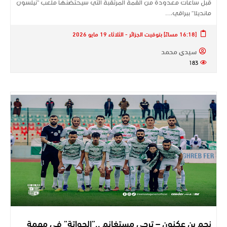
قبل ساعات معدودة من القمة المرتقبة التي سيحتضنها ملعب “نيلسون
مانديلا” ببراقي،…
[16:18 مساءً] بتوقيت الجزائر - الثلاثاء 19 مايو 2026
سيدي محمد
183
نجم بن عكنون – ترجي مستغانم ..”الحواتة” في مهمة