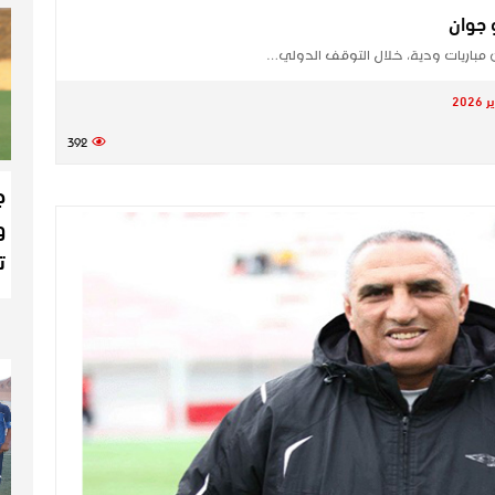
 جوان
ن مباريات ودية، خلال التوقف الدولي…
392
ج
و
ت