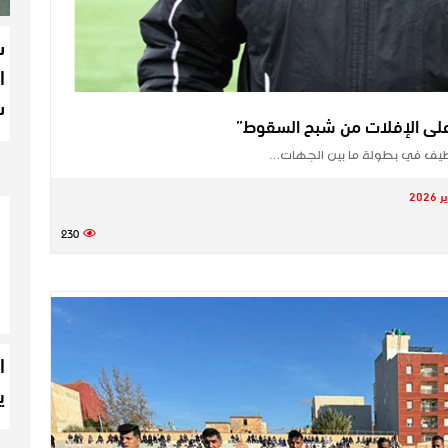
ش
ا
ش
لى الإفلات من شبح السقوط”
سطيف في بطولة ما بين الجهات…
230
ا
ي