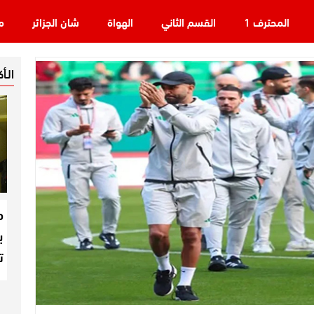
المحترف 1
القسم الثاني
الهواة
شان الجزائر
م
الـأ
م
ب
ت