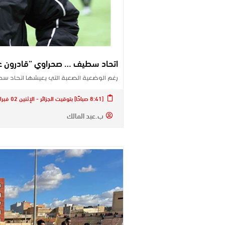
اتحاد سطيف … صحراوي “قادرون ع
رغم الوضعية الصعبة التي يعيشها اتحاد 
[8:41 صباحًا] بتوقيت الجزائر - الإثنين 02 فبراير 2026
ب.عبد المالك