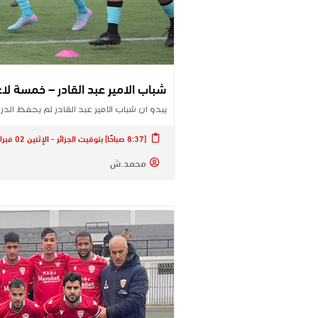
شباب الامير عبد القادر – خمسة ل
يبدو ان شباب الامير عبد القادر لم يحفظ ا
[8:37 صباحًا] بتوقيت الجزائر - الإثنين 02 فبراير 2026
محمد.ش