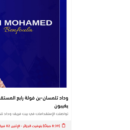
وداد تلمسان-بن فولة رابع المستق
يغيبون
تواصلت الإستقدامات في بيت فريق وداد تلمس
[8:39 صباحًا] بتوقيت الجزائر - الإثنين 02 فبراير 2026