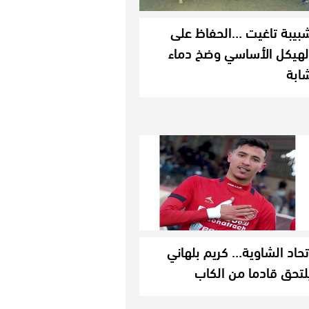
بيبة تاغيت …الحفاظ على
لهيكل الأساسي وضخ دماء
ابة
تحاد الشاوية… كريم بلهاني
لتحق قادما من الكاب