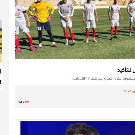
 للتأكيد
ا
ب
رة القدم جولتها 19 الثلاثاء…
243