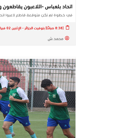
اتحاد بلعباس -اللاعبون يقاطعون وا
في خطوة لم تكن متوقعة قاطع لاعبوا اتحا
[8:38 صباحًا] بتوقيت الجزائر - الإثنين 02 فبراير 2026
محمد.ش