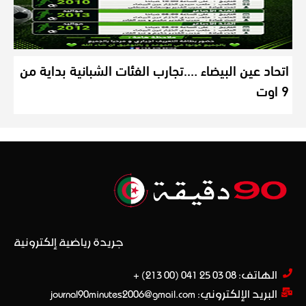
اتحاد عين البيضاء ….تجارب الفئات الشبانية بداية من
9 اوت
جريدة رياضية إلكترونية
الهاتف: 08 03 25 041 (00 213) +​
البريد الإلكتروني: journal90minutes2006@gmail.com