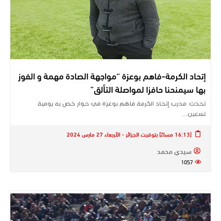
إتحاد الكرمة-فاهم بوعزة “مواجهة الصادة مهمة و الفوز
بها سيمنحنا حافزا لمواصلة التألق”
تحدث مدرب إتحاد الكرمة فاهم بوعزة في حوار خص به يومية
تسعين…
[16:13 مساءً] بتوقيت الجزائر - الأربعاء 27 مارس 2024
سيدي محمد
1057