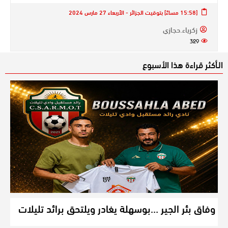
[15:58 مساءً] بتوقيت الجزائر - الأربعاء 27 مارس 2024
زكرياء.حجازي
329
الـأكثر قراءة هذا الأسبوع
وفاق بئر الجير …بوسهلة يغادر ويلتحق برائد تليلات