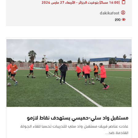
[16:00 مساءً] بتوقيت الجزائر - الأربعاء 27 مارس 2024
dakikafoot
290
مستقبل واد سلي-حميسي يستهدف نقاط لازمو
عادت عناصر فريق مستقبل واد سلي للتدريبات تحسبا للقاء الجولة
القادمة ضد…