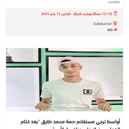
صفوف…
[12:13 مساءً] بتوقيت الجزائر - الإثنين 13 يناير 2025
dakikafoot
433
أواسط ترجي مستغانم-حمة محمد طارق “بعد ختام
الذهاب سنركز على منافسة كأس”