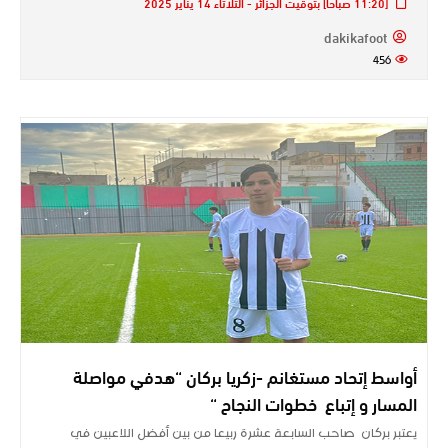
[11:20 صباحًا] بتوقيت الجزائر - الثلاثاء 14 يناير 2025
dakikafoot
456
أواسط إتحاد مستغانم -زكريا بركان “هدفي مواصلة
المسار و إتباع خطوات النجاح “
يعتبر بركان صاحب السابعة عشرة ربيعا من بين أفضل اللاعبين في