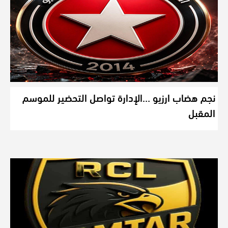
نجم هضاب ارزيو …الإدارة تواصل التحضير للموسم
المقبل