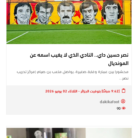
نصر حسين داي.. النادي الذي لا يغيب اسمه عن
المونديال
محشورا بين عمارة وغابة صغيرة، يواصل ملعب بن صيام (مركز تدريب
نصر…
[9:42 صباحًا] بتوقيت الجزائر - الثلاثاء 02 يونيو 2026
dakikafoot
90