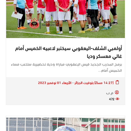
أولمبي الشلف-اليعقوبي سيختبر لاعبيه الخميس أمام
غالي معسكر وديا
برمج المدرب الجديد قيس اليعقوبي مباراة ودية تحضيرية ستلعب مساء
الخميس أمام…
[14:27 مساءً] بتوقيت الجزائر - الأربعاء 01 نوفمبر 2023
م.ب
472