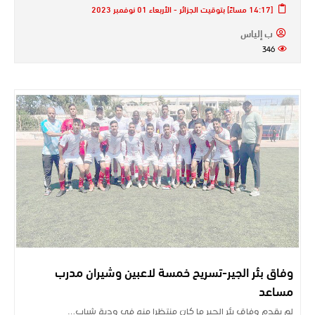
[14:17 مساءً] بتوقيت الجزائر - الأربعاء 01 نوفمبر 2023
ب إلياس
346
وفاق بئر الجير-تسريح خمسة لاعبين وشيران مدرب
مساعد
لم يقدم وفاق بئر الجير ما كان منتظرا منه في ودية شباب…