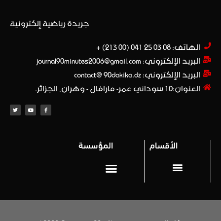
جريدة رياضية إلكترونية
الهاتف: 08 03 25 041 (00 213) +​
البريد الإلكتروني: journal90minutes2006@gmail.com
البريد الإلكتروني: contact@ 90dakika.dz
العنوان:10 سوداني عمر- مارافال - وهران, الجزائر.
الأقسام
المؤسسة
المحترف 1
Privacy policy (سياسة خاصة)