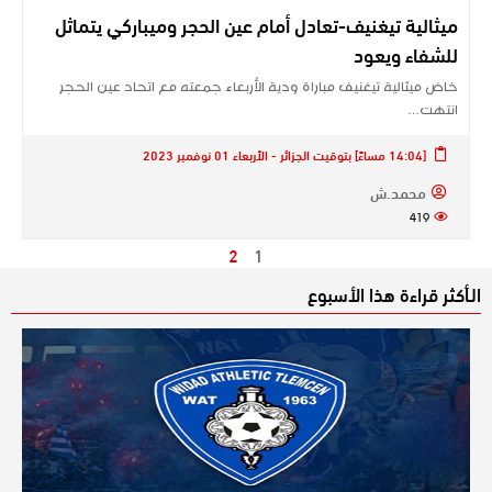
ميثالية تيغنيف-تعادل أمام عين الحجر وميباركي يتماثل
للشفاء ويعود
خاض ميثالية تيغنيف مباراة ودية الأربعاء جمعته مع اتحاد عين الحجر
انتهت…
[14:04 مساءً] بتوقيت الجزائر - الأربعاء 01 نوفمبر 2023
محمد.ش
419
2
1
الـأكثر قراءة هذا الأسبوع