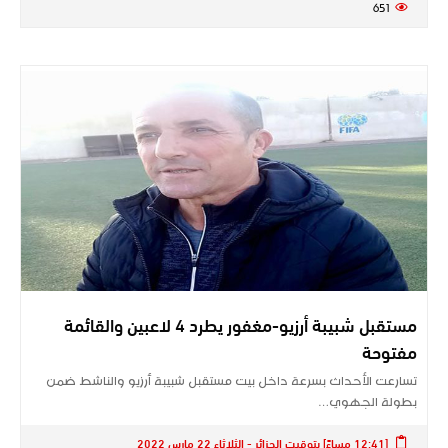
651
مستقبل شبيبة أرزيو-مغفور يطرد 4 لاعبين والقائمة
مفتوحة
تسارعت الأحداث بسرعة داخل بيت مستقبل شبيبة أرزيو والناشط ضمن
بطولة الجهوي…
[12:41 مساءً] بتوقيت الجزائر - الثلاثاء 22 مارس 2022