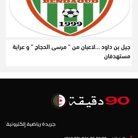
جيل بن داود …لاعبان من ” مرسى الحجاج ” و عرابة
مستهدفان
جريدة رياضية إلكترونية
الهاتف: 08 03 25 041 (00 213) +​