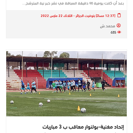
بعد أن كانت يومية 90 دقيقة السباقة في نشر خبر نية المترشح…
[12:37 مساءً] بتوقيت الجزائر - الثلاثاء 22 مارس 2022
محمد.ش
635
إتحاد مغنية-بولنوار معاقب ب 3 مباريات