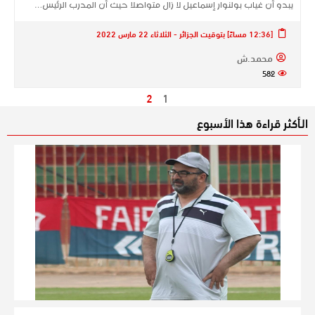
يبدو أن غياب بولنوار إسماعيل لا زال متواصلا حيث أن المدرب الرئيس…
[12:36 مساءً] بتوقيت الجزائر - الثلاثاء 22 مارس 2022
محمد.ش
582
2
1
الـأكثر قراءة هذا الأسبوع