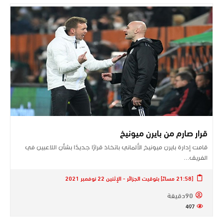
قرار صارم من بايرن ميونيخ
قامت إدارة ​بايرن ميونيخ​ الألماني باتخاذ قرارًا جديدًا بشأن اللاعبين في
الفريق…
[21:58 مساءً] بتوقيت الجزائر - الإثنين 22 نوفمبر 2021
90دقيقة
497