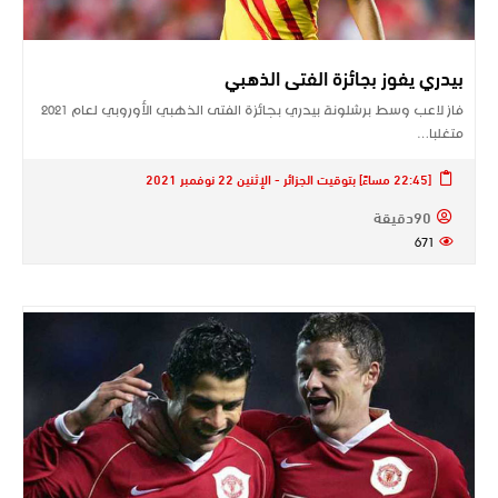
بيدري يفوز بجائزة الفتى الذهبي
فاز لاعب وسط ​برشلونة​ ​بيدري​ بجائزة الفتى الذهبي الأوروبي لعام 2021
متغلبا…
[22:45 مساءً] بتوقيت الجزائر - الإثنين 22 نوفمبر 2021
90دقيقة
671