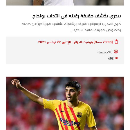
بيدري يكشف حقيقة رغبته في انتداب بونجاح
خرج المدرب الإسباني لفريق برشلونة تشافي هيرنانديز عن صمته
بخصوص حقيقة تعاقد النادي…
[23:08 مساءً] بتوقيت الجزائر - الإثنين 22 نوفمبر 2021
90دقيقة
682