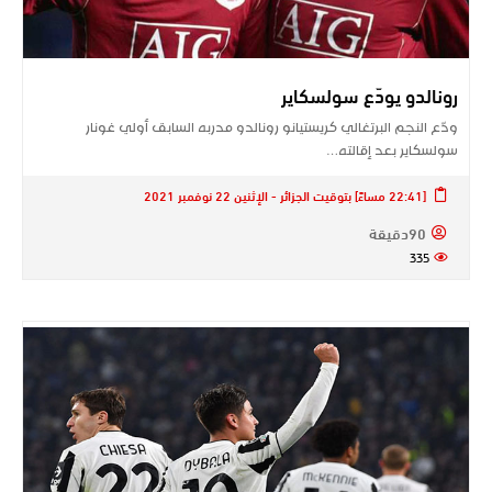
رونالدو يودّع سولسكاير
ودّع النجم البرتغالي كريستيانو ​رونالدو​ مدربه السابق أولي غونار ​
سولسكاير​ بعد إقالته…
[22:41 مساءً] بتوقيت الجزائر - الإثنين 22 نوفمبر 2021
90دقيقة
335