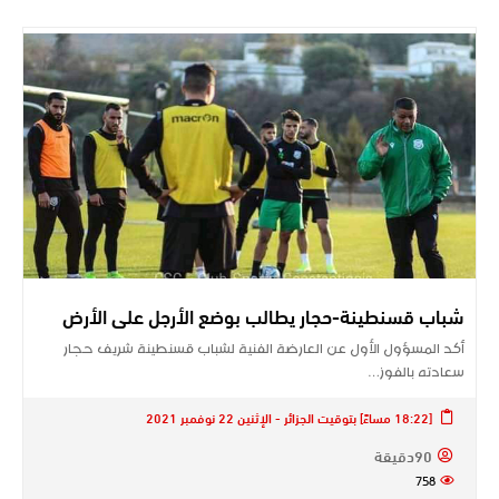
شباب قسنطينة-حجار يطالب بوضع الأرجل على الأرض
أكد المسؤول الأول عن العارضة الفنية لشباب قسنطينة شريف حجار
سعادته بالفوز…
[18:22 مساءً] بتوقيت الجزائر - الإثنين 22 نوفمبر 2021
90دقيقة
758