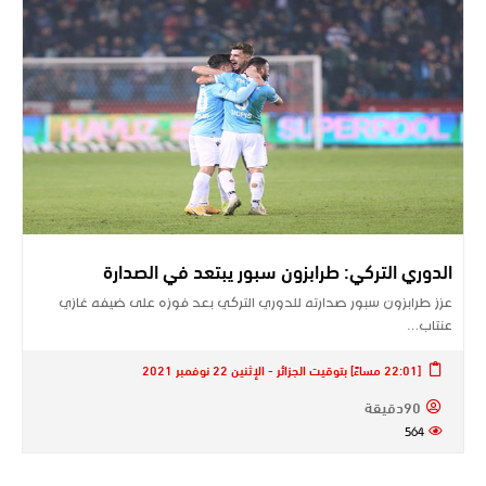
الدوري التركي: طرابزون سبور يبتعد في الصدارة
عزز ​طرابزون سبور​ صدارته للدوري التركي بعد فوزه على ضيفه ​غازي
عنتاب​…
[22:01 مساءً] بتوقيت الجزائر - الإثنين 22 نوفمبر 2021
90دقيقة
564