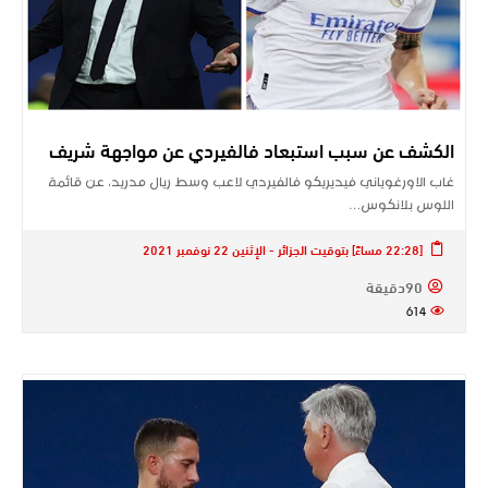
الكشف عن سبب استبعاد فالفيردي عن مواجهة شريف
غاب الاورغوياني فيديريكو فالفيردي لاعب وسط ريال مدريد، عن قائمة
اللوس بلانكوس…
[22:28 مساءً] بتوقيت الجزائر - الإثنين 22 نوفمبر 2021
90دقيقة
614