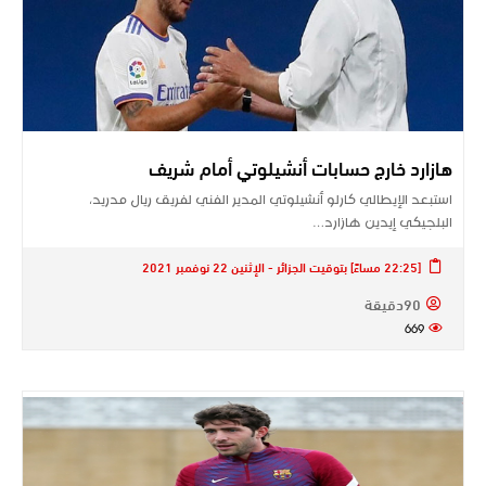
هازارد خارج حسابات أنشيلوتي أمام شريف
استبعد الإيطالي كارلو أنشيلوتي المدير الفني لفريق ريال مدريد،
البلجيكي إيدين هازارد…
[22:25 مساءً] بتوقيت الجزائر - الإثنين 22 نوفمبر 2021
90دقيقة
669