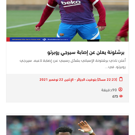
برشلونة يعلن عن إصابة سيرجي روبرتو
أعلن نادي برشلونة الإسباني بشكل رسمي عن إصابة لاعبه، سيرجي
روبرتو، في…
[22:23 مساءً] بتوقيت الجزائر - الإثنين 22 نوفمبر 2021
90دقيقة
673