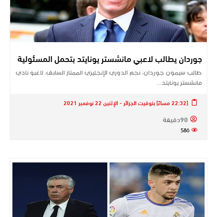
جوردان يطالب لاعبي مانشستر يونايتد بتحمل المسئولية
طالب سيمون جوردان، نجم الدوري الإنجليزي الممتاز السابق، لاعبو نادي
مانشستر يونايتد…
[22:32 مساءً] بتوقيت الجزائر - الإثنين 22 نوفمبر 2021
90دقيقة
586