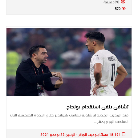
90دقيقة
570
تشافي ينفي استقدام بونجاح
فند المدرب الجديد لبرشلونة،تشافي هرنانديز خلال الندوة الصحفية التي
انعقدت اليوم بمقر…
[18:19 مساءً] بتوقيت الجزائر - الإثنين 22 نوفمبر 2021