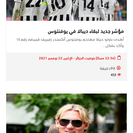
مؤشر جديد لبقاء ديبالا في يوفنتوس
أهدى باولو ديبالا مهاجم يوفنتوس ألكسندر زفيريف قميصه رقم 10
وأكد بشكل…
[22:36 مساءً] بتوقيت الجزائر - الإثنين 22 نوفمبر 2021
90دقيقة
453