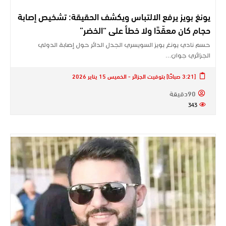
يونغ بويز يرفع الالتباس ويكشف الحقيقة: تشخيص إصابة
حجام كان معقّدًا ولا خطأ على “الخضر”
حسم نادي يونغ بويز السويسري الجدل الدائر حول إصابة الدولي
الجزائري جوان…
[3:21 صباحًا] بتوقيت الجزائر - الخميس 15 يناير 2026
90دقيقة
343