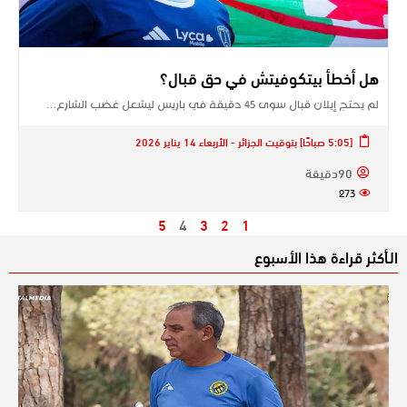
هل أخطأ بيتكوفيتش في حق قبال؟
لم يحتج إيلان قبال سوى 45 دقيقة في باريس ليشعل غضب الشارع…
[5:05 صباحًا] بتوقيت الجزائر - الأربعاء 14 يناير 2026
90دقيقة
273
5
4
3
2
1
الـأكثر قراءة هذا الأسبوع