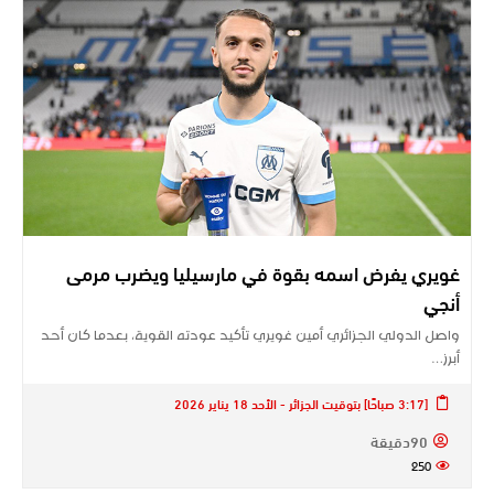
غويري يفرض اسمه بقوة في مارسيليا ويضرب مرمى
أنجي
واصل الدولي الجزائري أمين غويري تأكيد عودته القوية، بعدما كان أحد
أبرز…
[3:17 صباحًا] بتوقيت الجزائر - الأحد 18 يناير 2026
90دقيقة
250