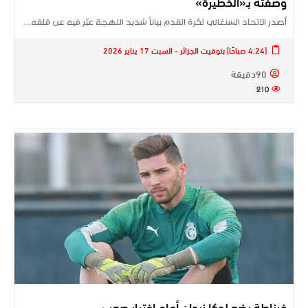
وصفته بـ«الخطيرة»
أصدر الاتحاد السنغالي لكرة القدم بياناً شديد اللهجة عبّر فيه عن قلقه…
[4:24 صباحًا] بتوقيت الجزائر - السبت 17 يناير 2026
90دقيقة
210
غرناطة يضع لوكا زيدان أمام اختبار صعب