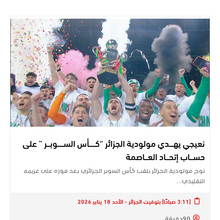
نعيجي يهــــدي مولودية الجزائر “كــــــأس الســــــوبـــر ” على
حســـاب إتحـــاد العـــاصمة
توج مولودية الجزائر بلقب كأس السوبر الجزائري بعد فوزه على غريمه
التقليدي…
[3:11 صباحًا] بتوقيت الجزائر - الأحد 18 يناير 2026
90دقيقة