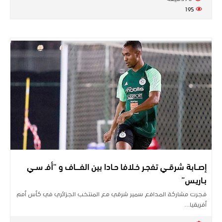
195
إصــابة شرقــي تفجـر خـلافا حـادا بين الفــــاف و “أفـ ســي
بـاريـس”
فجرت مشاركة المدافع سمير شرقي مع المنتخب الجزائري في كأس أمم
أفريقيا…