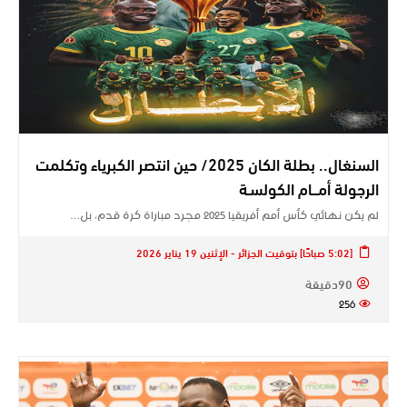
السنغال.. بطلة الكان 2025/ حين انتصر الكبرياء وتكلمت
الرجولة أمـــام الكولسـة
لم يكن نهائي كأس أمم أفريقيا 2025 مجرد مباراة كرة قدم، بل…
[5:02 صباحًا] بتوقيت الجزائر - الإثنين 19 يناير 2026
90دقيقة
256