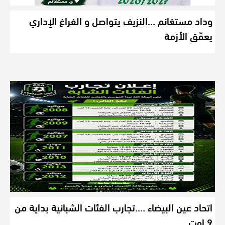
وداد مستغانم …النزيف يتواصل و الفراغ الإداري
يعمّق الأزمة
اتحاد عين البيضاء ….تجارب الفئات الشبانية بداية من
9 اوت