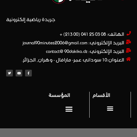
جريدة رياضية إلكترونية
الهاتف: 08 03 25 041 (00 213) +​
البريد الإلكتروني: journal90minutes2006@gmail.com
البريد الإلكتروني: contact@ 90dakika.dz
العنوان:10 سوداني عمر- مارافال - وهران, الجزائر.
الأقسام
المؤسسة
المحترف 1
Privacy policy (سياسة خاصة)