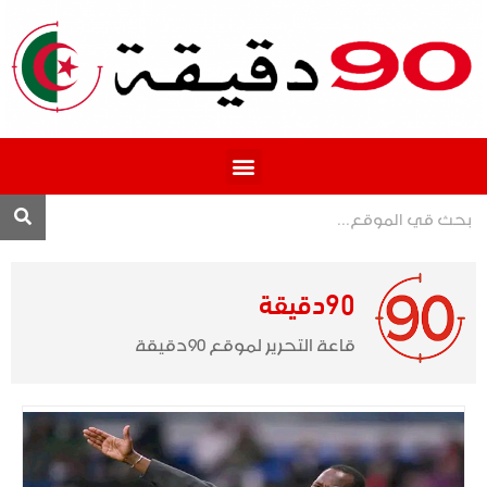
المحترف 1
90دقيقة
قاعة التحرير لموقع 90دقيقة