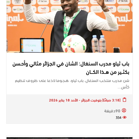
باب ثياو مدرب السنغال: الشان في الجزائر مثالي وأحـسن
بكثــير من هــذا الكـــان
شن مدرب منتخب السنغال، باب ثياو، هجوما لاذعا على ظروف تنظيم
كأس…
[3:18 صباحًا] بتوقيت الجزائر - الأحد 18 يناير 2026
90دقيقة
354