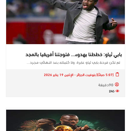
بابي ثياو: خططنا بهدوء… فتوجتنا أفريقيا بالمجد
لم تكن فرحة بابي ثياو عابرة، ولا كلماته بعد النهائي مجرد…
[5:07 صباحًا] بتوقيت الجزائر - الإثنين 19 يناير 2026
90دقيقة
246