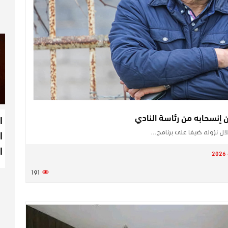
إنسحابه من رئاسة النادي
ا
ا
 نزوله ضيفا على برنامج…
ا
191