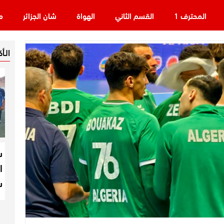
المحترف 1
القسم الثاني
الهواة
شان الجزائر
م
الـأ
ش
ا
ش