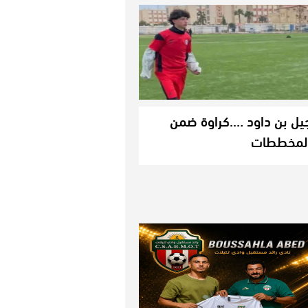
يل بن داود ….كراوة ضمن
لمخططات