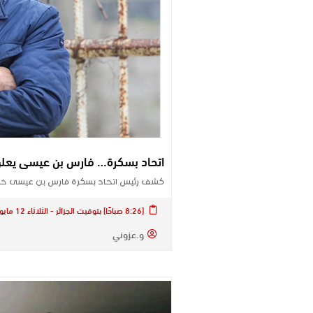
اتحاد بسكرة… فارس بن عيسى يعلن 
كشف رئيس اتحاد بسكرة فارس بن عيسى خلال
[8:26 صباحًا] بتوقيت الجزائر - الثلاثاء 12 مايو 2026
و.عزوني