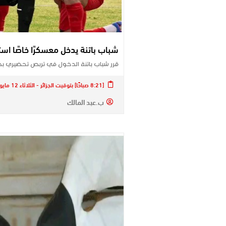
شباب باتنة يدخل معسكرًا خاصًا استع
قرر شباب باتنة الدخول في تربص تحضيري بداي
[8:21 صباحًا] بتوقيت الجزائر - الثلاثاء 12 مايو 2026
ب.عبد المالك