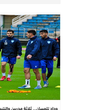
وداد تلمسان… ثلاثة مدربين والنتيجة