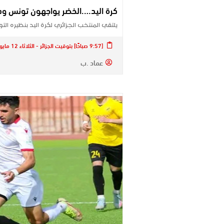
كرة اليد….الخضر يواجهون تونس وديا يومي 
يلتقي المنتخب الجزائري لكرة اليد بنظيره التو
[9:57 صباحًا] بتوقيت الجزائر - الثلاثاء 12 مايو 2026
عماد .ب