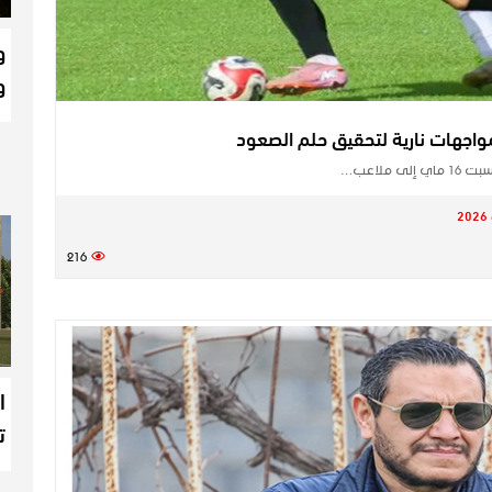
و
و
واجهات نارية لتحقيق حلم الصعود
ملاعب…
216
ا
ت