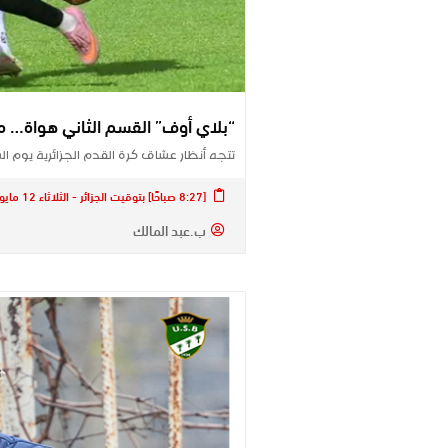
“بلاي أوف” القسم الثاني هواة… م
تتجه أنظار عشاق كرة القدم الجزائرية يوم السبت 16 ماي إلى 
[8:27 صباحًا] بتوقيت الجزائر - الثلاثاء 12 مايو 2026
ب.عبد المالك