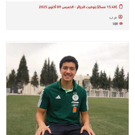
[15:48 مساءً] بتوقيت الجزائر - الخميس 09 أكتوبر 2025
م.ب
109