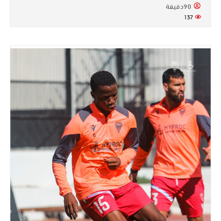
90دقيقة
137