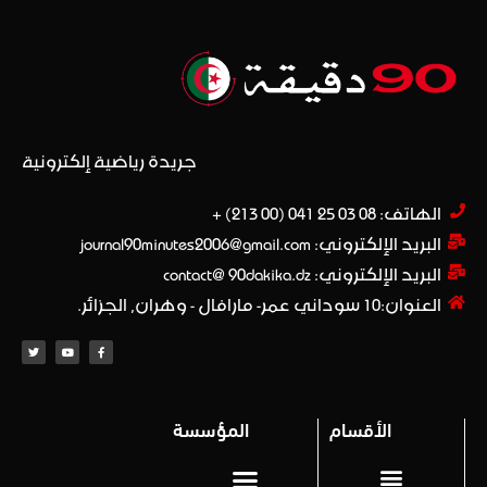
جريدة رياضية إلكترونية
الهاتف: 08 03 25 041 (00 213) +​
البريد الإلكتروني: journal90minutes2006@gmail.com
البريد الإلكتروني: contact@ 90dakika.dz
العنوان:10 سوداني عمر- مارافال - وهران, الجزائر.
الأقسام
المؤسسة