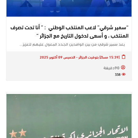
“سمير شرقي” لاعب المنتخب الوطني : ” أنا تحت تصرف
المنتخب ، و أسعى لدخول التاريخ مع الجزائر “
يعد سمير شرقي من بين الوافدين الجدد المعول عليهم لتعزيز…
[15:39 مساءً] بتوقيت الجزائر - الخميس 09 أكتوبر 2025
90دقيقة
338