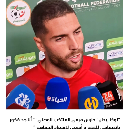
“لوكا زيدان” حارس مرمى المنتخب الوطني: ” أنا جد فخور
بانضمامي للخضر و أسعى لإسعاد الجماهير “