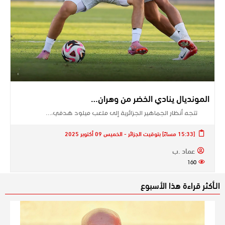
المونديال ينادي الخضر من وهران…
تتجه أنظار الجماهير الجزائرية إلى ملعب ميلود هدفي،…
[15:33 مساءً] بتوقيت الجزائر - الخميس 09 أكتوبر 2025
عماد .ب
160
الـأكثر قراءة هذا الأسبوع