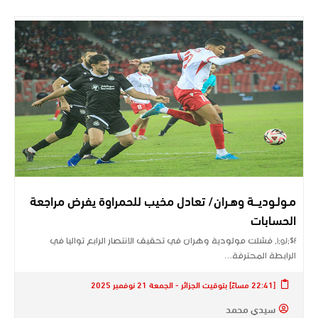
مـولـوديـــة وهـران/ تعادل مخيب للحمراوة يفرض مراجعة
الحسابات
l;gJ;$f, فشلت مولودية وهران في تحقيق الانتصار الرابع تواليا في
الرابطة المحترفة…
[22:41 مساءً] بتوقيت الجزائر - الجمعة 21 نوفمبر 2025
سيدي محمد