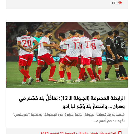
171
الرابطة المحترفة (الجــولة الـ 12): تعادُلٌ بلا حَسَم في
وهران… وانتصارٌ بلا وَجَع لبارادو
شهدت منافسات الجولة الثانية عشرة من البطولة الوطنية “موبيليس”
لكرة القدم أمسية…
[4:16 صباحًا] بتوقيت الجزائر - الجمعة 21 نوفمبر 2025