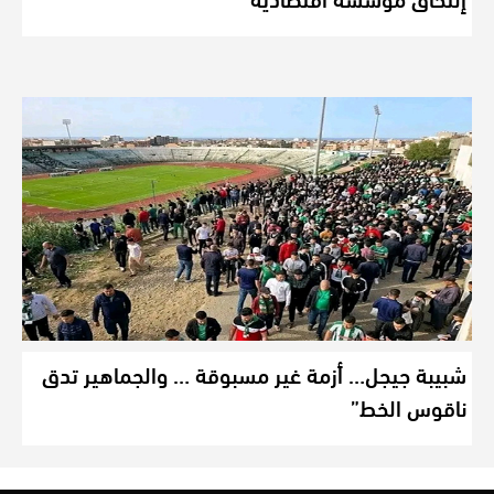
شبيبة جيجل… أزمة غير مسبوقة … والجماهير تدق
ناقوس الخط”