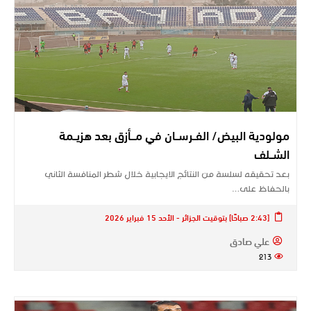
مولودية البيض/ الفــرســان في مـــأزق بعد هزيــمة
الشــلف
بعد تحقيقه لسلسة من النتائج الايجابية خلال شطر المنافسة الثاني
بالحفاظ على…
[2:43 صباحًا] بتوقيت الجزائر - الأحد 15 فبراير 2026
علي صادق
213