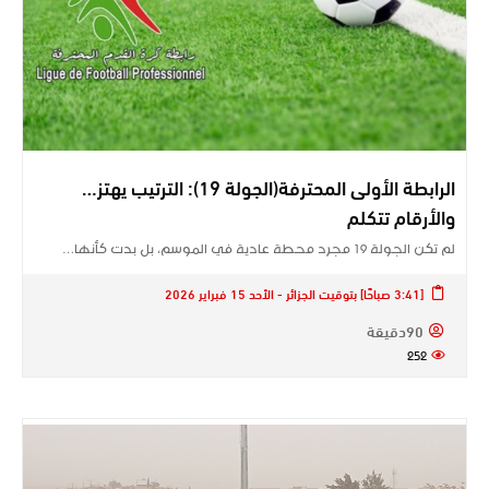
الرابطة الأولى المحترفة(الجولة 19): الترتيب يهتز…
والأرقام تتكلم
لم تكن الجولة 19 مجرد محطة عادية في الموسم، بل بدت كأنها…
[3:41 صباحًا] بتوقيت الجزائر - الأحد 15 فبراير 2026
90دقيقة
252