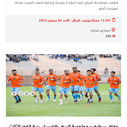
فشلت مولودية البيض في العودة بنتيجة إيجابية مساء السبت عندما
انهزمت أمام…
[13:59 مساءً] بتوقيت الجزائر - الأحد 24 سبتمبر 2023
سيدي محمد
579
وفاق سطيف- مولودية البيض-الفرسان بنية الفوز الثالث