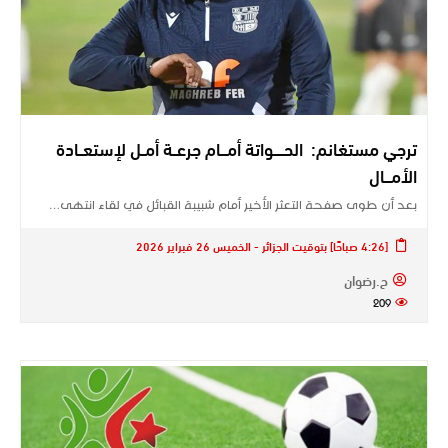
ترجي مستغانم: الحـــــواتة أمـــام جرعــة أمــل لإستعــادة
الأمـــال
بعد أن طوى صفحة التعثر الأخير أمام شبيبة القبائل في لقاء انتهى…
[4:26 صباحًا] بتوقيت الجزائر - الخميس 26 فبراير 2026
ح.رضوان
209