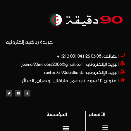
جريدة رياضية إلكترونية
الهاتف: 08 03 25 041 (00 213) +​
البريد الإلكتروني: journal90minutes2006@gmail.com
البريد الإلكتروني: contact@ 90dakika.dz
العنوان:10 سوداني عمر- مارافال - وهران, الجزائر.
الأقسام
المؤسسة