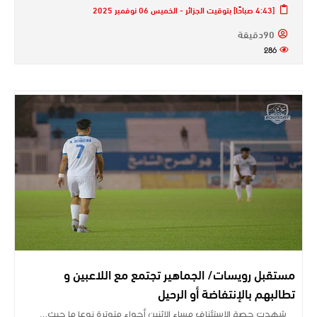
[4:43 صباحًا] بتوقيت الجزائر - الخميس 06 نوفمبر 2025
90دقيقة
286
مستقبل رويسات/ الجماهير تجتمع مع اللاعبين و
تطالبهم بالإنتفاضة أو الرحيل
شهدت حصة الإستئناف مساء الإثنين أجواء متوترة نوعا ما حيث…