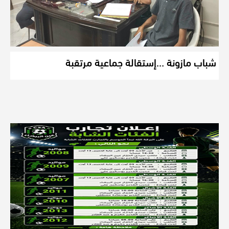
شباب مازونة …إستقالة جماعية مرتقبة