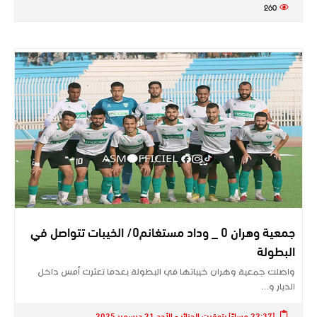
260
جمعية وهران 0 _ وداد مستغانم0/ الخيبات تتواصل في
البطولة
واصلت جمعية وهران خيباتها في البطولة بعدما تعثرث أمس داخل
الديار و…
[22:37 مساءً] بتوقيت الجزائر - الأحد 21 ديسمبر 2025