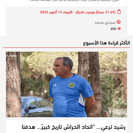
[21:49 مساءً] بتوقيت الجزائر - الأربعاء 15 أكتوبر 2025
سيدي محمد
250
الـأكثر قراءة هذا الأسبوع
رشيد ترعي… “اتحاد الحراش تاريخ كبيرً… هدفنا