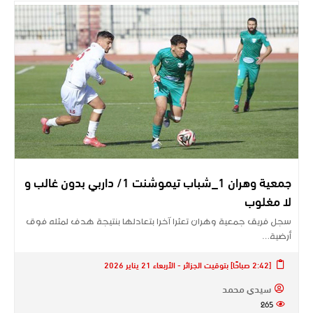
جمعية وهران 1_شباب تيموشنت 1/ داربي بدون غالب و
لا مغلوب
سجل فريق جمعية وهران تعثرا آخرا بتعادلها بنتيجة هدف لمثله فوق
أرضية…
[2:42 صباحًا] بتوقيت الجزائر - الأربعاء 21 يناير 2026
سيدي محمد
265