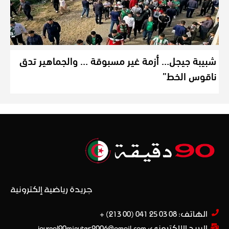
شبيبة جيجل… أزمة غير مسبوقة … والجماهير تدق
ناقوس الخط”
جريدة رياضية إلكترونية
الهاتف: 08 03 25 041 (00 213) +​
البريد الإلكتروني: journal90minutes2006@gmail.com