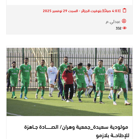
[4:03 صباحًا] بتوقيت الجزائر - السبت 29 نوفمبر 2025
عبدلي.م
352
مولودية سعيدة_جمعية وهران/ الصــــــــادة جــاهزة
للإطاحـــة بلازمو