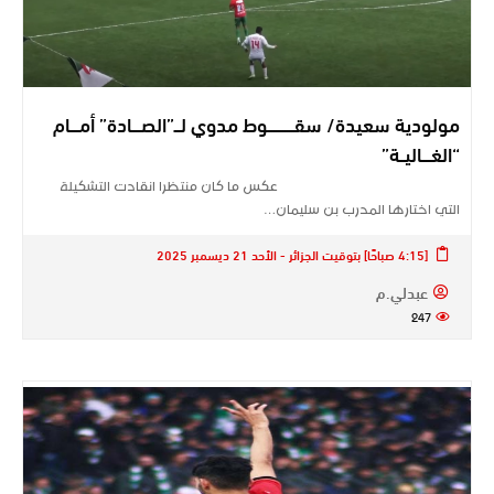
مولودية سعيدة/ سقــــــــــــوط مدوي لـــ”الصــــادة” أمــــام
“الغــــاليــة”
عكس ما كان منتظرا انقادت التشكيلة
التي اختارها المدرب بن سليمان…
[4:15 صباحًا] بتوقيت الجزائر - الأحد 21 ديسمبر 2025
عبدلي.م
247