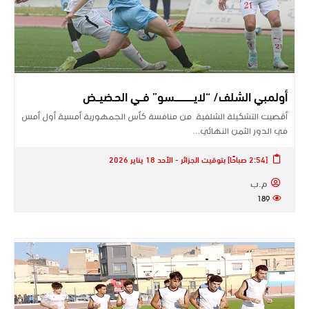
أولمبي الشلف/ “لايــــــــــــــسو” فــي الحـضيــض
أقصيت التشكيلة الشلفية من منافسة كأس الجمهورية أمسية أول أمس
في الدور الثمن النهائي…
[2:54 صباحًا] بتوقيت الجزائر - الأحد 18 يناير 2026
م.ب
189