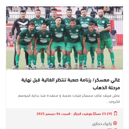
غالي معسكر/ رزنامة صعبة تنتظر الغالية قبل نهاية
مرحلة الذهاب
عاش فريق غالي معسكر فترات صعبة و معقدة منذ بداية الموسم
الكروي…
[23:29 مساءً] بتوقيت الجزائر - السبت 06 ديسمبر 2025
زكرياء.حجازي