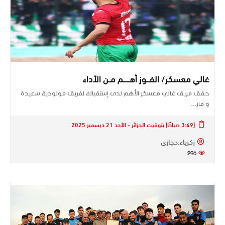
غالي معسكر/ الفـــوز أهــــــم مــن الأداء
حقق فريق غالي معسكر الأهم لدى إستقباله لفريق مولودية سعيدة
و فاز…
[3:49 صباحًا] بتوقيت الجزائر - الأحد 21 ديسمبر 2025
زكرياء.حجازي
296