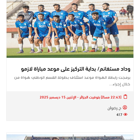
وداد مستغانم/ بداية التركيز على موعد مباراة لازمو
برمجت رابطة الهواة موعد استئناف بطولة القسم الوطني هواة من
خلال إجراء…
[22:43 مساءً] بتوقيت الجزائر - الإثنين 15 ديسمبر 2025
ح.رضوان
417