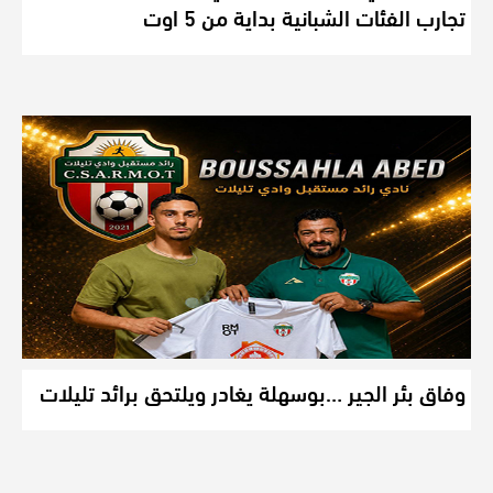
تجارب الفئات الشبانية بداية من 5 اوت
وفاق بئر الجير …بوسهلة يغادر ويلتحق برائد تليلات