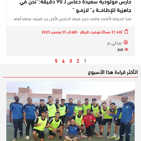
حارس مولودية سعيدة دعاس لـ 90 دقـيقة:”نحن في
جاهزية للإطـاحـــة بـ” لازمــو “
منذ الجولة الأولى والتي خرج فيها الحارس الأول بن شريف مصابا أمام…
[21:40 مساءً] بتوقيت الجزائر - الثلاثاء 25 نوفمبر 2025
عبدلي.م
262
5
4
3
2
1
الـأكثر قراءة هذا الأسبوع