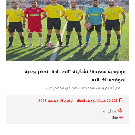
مولودية سعيدة/ تشكيلة “الصــــــادة” تحضر بجدية
لموقعة الغــــالية
مع أنه لم يتبق سوى 72 ساعة عن موعد إجراء…
[22:23 مساءً] بتوقيت الجزائر - الإثنين 15 ديسمبر 2025
عبدلي.م
366