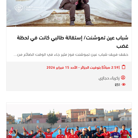
شباب عين تموشنت/ إستقالة طالبي كانت في لحظة
غضب
حقق فريق شباب عين تموشنت فوز مثير جاء في الوقت الضائع من…
[2:59 صباحًا] بتوقيت الجزائر - الأحد 15 فبراير 2026
زكرياء.حجازي
231