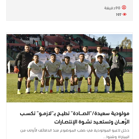
90دقيقة
197
مولودية سعيدة/”الصــــادة” تطيــح بـ”لازمــو” تكســب
الرِّهـــان وتستعــيد نشــوة الإنتصــارات
دخل لاعبو المولودية في صلب الموضوع منذ الدقائق الأولى من
المباراة وشنوا…