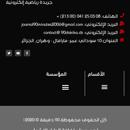
جريدة رياضية إلكترونية
الهاتف: 08 03 25 041 (00 213) +​
البريد الإلكتروني: journal90minutes2006@gmail.com
البريد الإلكتروني: contact@ 90dakika.dz
العنوان:10 سوداني عمر- مارافال - وهران, الجزائر.
الأقسام
المؤسسة
المحترف 1
Privacy policy (سياسة خاصة)
كل الحقوق محفوظة 90 دقيقة © 2020 |
تصميم وإستضافة الدليل للإشهار