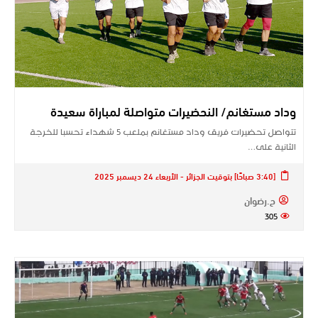
وداد مستغانم/ النحضيرات متواصلة لمباراة سعيدة
تتواصل تحضيرات فريق وداد مستغانم بملعب 5 شهداء تحسبا للخرجة
الثانية على…
[3:40 صباحًا] بتوقيت الجزائر - الأربعاء 24 ديسمبر 2025
ح.رضوان
305