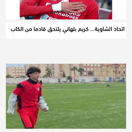
اتحاد الشاوية… كريم بلهاني يلتحق قادما من الكاب