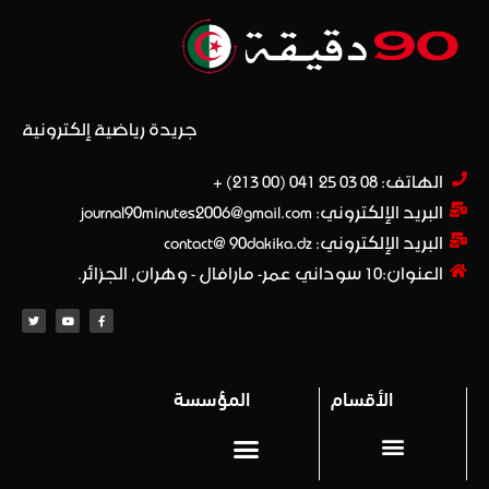
جريدة رياضية إلكترونية
الهاتف: 08 03 25 041 (00 213) +​
البريد الإلكتروني: journal90minutes2006@gmail.com
البريد الإلكتروني: contact@ 90dakika.dz
العنوان:10 سوداني عمر- مارافال - وهران, الجزائر.
الأقسام
المؤسسة
المحترف 1
Privacy policy (سياسة خاصة)