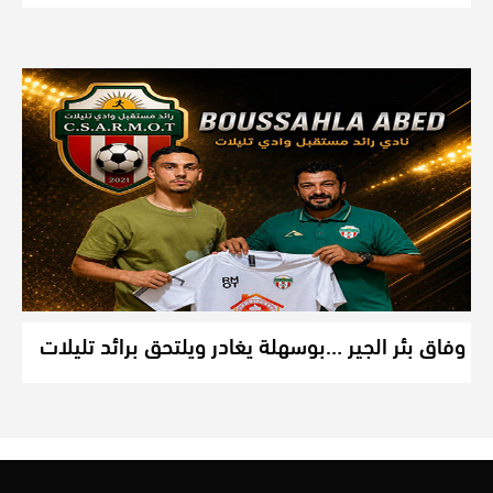
وفاق بئر الجير …بوسهلة يغادر ويلتحق برائد تليلات