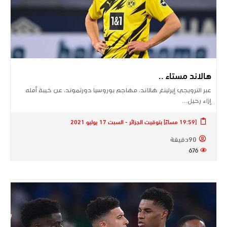
هالاند مستاء ..
عبر النرويجي إيرلينغ هالاند، مهاجم بوروسيا دورتموند، عن خيبة أمله
إزاء رحيل…
[19:59 مساءً] بتوقيت الجزائر - السبت 17 يوليو 2021
90دقيقة
676