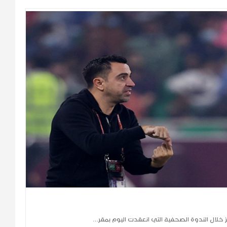
ز خلال الندوة الصحفية التي انعقدت اليوم بمقر…