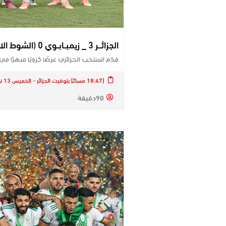
الجزائـــر 3 _ زيمبــابــوي 0 (الشوط الاول): الخضر يبدعون بثلاثية أمـام “المحاربون”
قدّم المنتخب الجزائري عرضًا كرويًا مبهرًا 
[18:47 مساءً] بتوقيت الجزائر - الخميس 13 نوفمبر 2025
90دقيقة