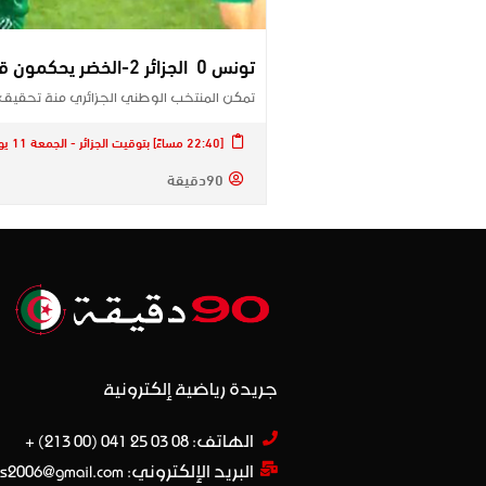
تونس 0 الجزائر 2-الخضر يحكمون قبضتهم على إفريقيا برقم جديد
تمكن المنتخب الوطني الجزائري منة تحقيق ر
[22:40 مساءً] بتوقيت الجزائر - الجمعة 11 يونيو 2021
90دقيقة
جريدة رياضية إلكترونية
الهاتف: 08 03 25 041 (00 213) +​
البريد الإلكتروني: journal90minutes2006@gmail.com