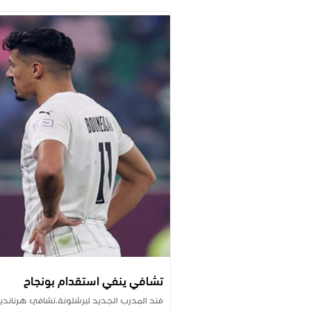
تشافي ينفي استقدام بونجاح
فند المدرب الجديد لبرشلونة،تشافي هرناندي