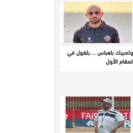
ولمبيك بلعباس ….بلغول في
لمقام الأول