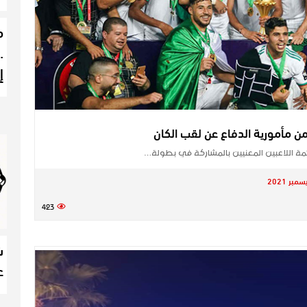
م
…
إ
 اللاعبين المعنيين بالمشاركة في بطولة…
423
ش
ع