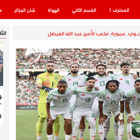
المحترف 1
القسم الثاني
الهواة
شان الجزائر
م
الـأ
ابــوي
,
عمورة
,
ملعب الأمير عبد الله الفيصل
و
“
ر