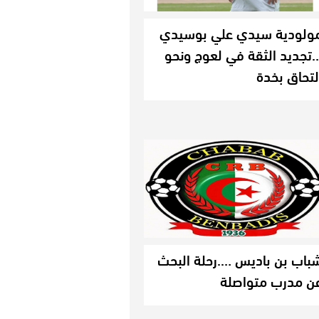
ولودية سيدي علي بوسيدي
تجديد الثقة في لعوج ونحو
لتحاق بخدة
باب بن باديس ….رحلة البحث
ن مدرب متواصلة