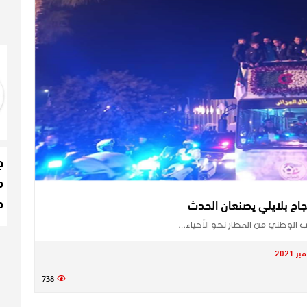
ج
م
م
اح بلايلي يصنعان الحدث
ب الوطني من المطار نحو الأحياء…
738