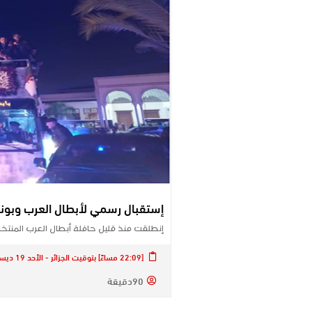
إستقبال رسمي لأبطال العرب وبونج
إنطلقت منذ قليل حافلة أبطال العرب المنتخ
[22:09 مساءً] بتوقيت الجزائر - الأحد 19 ديسمبر 2021
90دقيقة