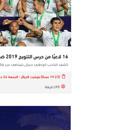
16 لاعبًا من حرس التتويج 2019 ضمن مأمورية الدفاع عن لقب الكان
كشف الناخب الوطني جمال بلماضي عن قائمة
[19:23 مساءً] بتوقيت الجزائر - الجمعة 24 ديسمبر 2021
90دقيقة