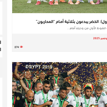
في الشوط الأول من وديته أمام…
ا
274
ا