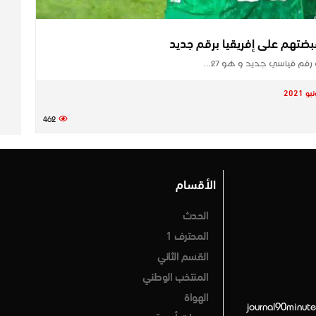
قم قياسي جديد و هو 27…
462
الأقسام
الحدث
المحترف 1
القسم الثاني
المنتخب الوطني
الهواة