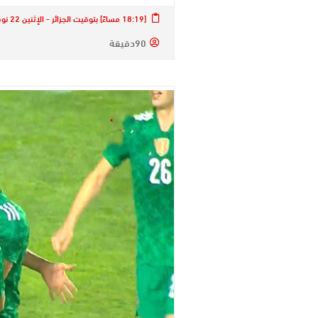
[18:19 مساءً] بتوقيت الجزائر - الإثنين 22 نوفمبر 2021
90دقيقة