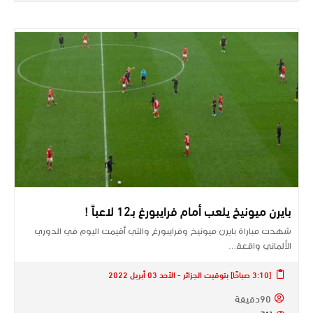
بايرن ميونيخ يلعب أمام فرايبورغ بـ12 لاعباً !
شهدت مباراة ​بايرن ميونيخ​ وفرايبورغ والتي أقيمت اليوم في ​الدوري
الألماني​ واقعة…
[3:10 صباحًا] بتوقيت الجزائر - الأحد 03 أبريل 2022
90دقيقة