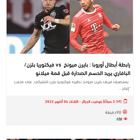
رابطة أبطال أوروبا : بايرن ميونخ ‏ vs فيكتوريا بلزن/
البافاري يريد الحسم الصدارة قبل قمة ميلانو
يستضيف فريق بايرن ميونخ نظيره فيكتوريا بلزن التشيكي، على ملعب
“إليانز…
[2:39 صباحًا] بتوقيت الجزائر - الثلاثاء 04 أكتوبر 2022
90دقيقة
632