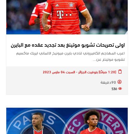
اولى تصريحات تشوبو موتينغ بعد تجديد عقده مع البايرن
اعرب المهاجم الكاميروني لنادي ​بايرن ميونيخ​ الالماني ​ايريك ماكسيم
تشوبو موتينغ​ عن…
[1:20 صباحًا] بتوقيت الجزائر - السبت 04 مارس 2023
90دقيقة
536