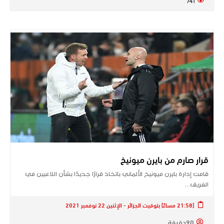
741
قرار صارم من بايرن ميونيخ
قامت إدارة ​بايرن ميونيخ​ الألماني باتخاذ قرارًا جديدًا بشأن اللاعبين في
الفريق…
[21:58 مساءً] بتوقيت الجزائر - الإثنين 22 نوفمبر 2021
90دقيقة