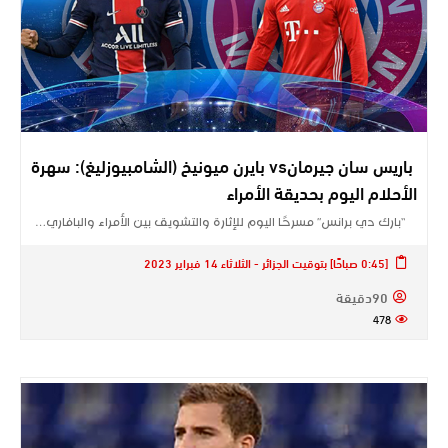
باريس سان جيرمانvs بايرن ميونيخ (الشامبيوزليغ): سهرة
الأحلام اليوم بحديقة الأمراء
“بارك دي برانس” مسرحًا اليوم للإثارة والتشويق بين الأمراء والبافاري…
[0:45 صباحًا] بتوقيت الجزائر - الثلاثاء 14 فبراير 2023
90دقيقة
478