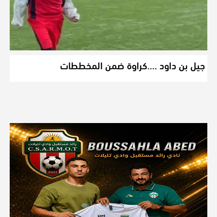
جيل بن داود ….كراوة ضمن المخططات