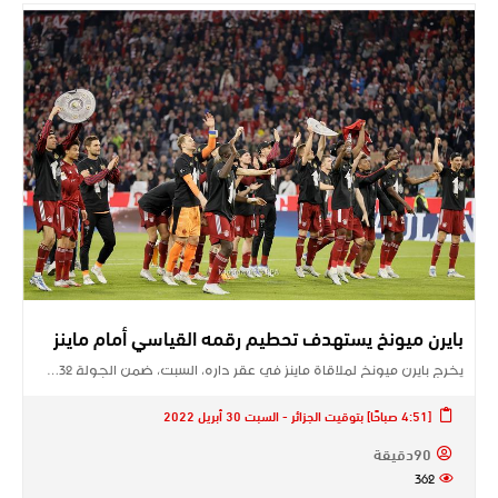
بايرن ميونخ يستهدف تحطيم رقمه القياسي أمام ماينز
يخرج بايرن ميونخ لملاقاة ماينز في عقر داره، السبت، ضمن الجولة 32…
[4:51 صباحًا] بتوقيت الجزائر - السبت 30 أبريل 2022
90دقيقة
362