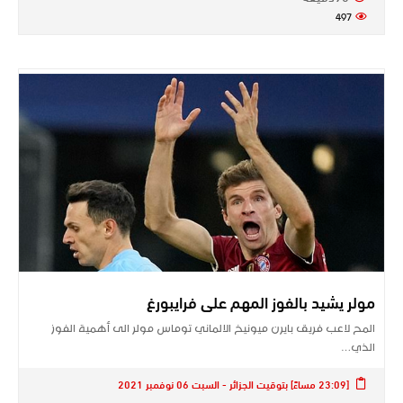
497
مولر يشيد بالفوز المهم على فرايبورغ
المح لاعب فريق ​بايرن ميونيخ​ الالماني ​توماس مولر​ الى أهمية الفوز
الذي…
[23:09 مساءً] بتوقيت الجزائر - السبت 06 نوفمبر 2021