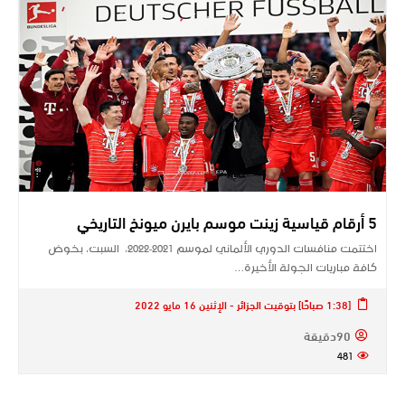
5 أرقام قياسية زينت موسم بايرن ميونخ التاريخي
اختتمت منافسات الدوري الألماني لموسم 2021-2022، السبت، بخوض
كافة مباريات الجولة الأخيرة…
[1:38 صباحًا] بتوقيت الجزائر - الإثنين 16 مايو 2022
90دقيقة
481