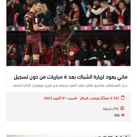
ماني يعود لزيارة الشباك بعد 6 مباريات من دون تسجيل
جح السنغالي ساديو ​ماني​ في كسر نحسه مع ​بايرن ميونيخ​ الذي لازمه…
[0:36 صباحًا] بتوقيت الجزائر - السبت 01 أكتوبر 2022
90دقيقة
545