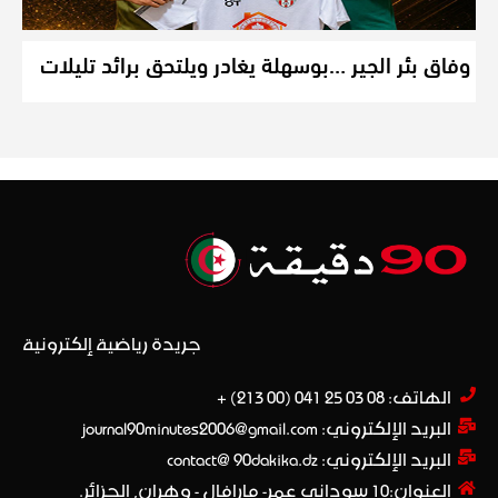
وفاق بئر الجير …بوسهلة يغادر ويلتحق برائد تليلات
جريدة رياضية إلكترونية
الهاتف: 08 03 25 041 (00 213) +​
البريد الإلكتروني: journal90minutes2006@gmail.com
البريد الإلكتروني: contact@ 90dakika.dz
العنوان:10 سوداني عمر- مارافال - وهران, الجزائر.