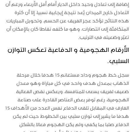
إضافة إلى تعادل وحيد داخل الديار أمام أمل الأربعاء ورغم أن
التعادل خارج الميدان يُعد نتيجة إيجابية نسبيا، إلا أن كثرة
هذه النتائج تؤكد عجز الفريق عن الحسم، وتحويل المباريات
المتكافئة إلى انتصارات، وهو ما كلفه نقاطا كان بالإمكان أن
تغيّر وضعيته في الترتيب.
الأرقام الهجومية و الدفاعية تعكس التوازن
السلبي.
سجل خط هجوم وداد مستغانم 15 هدفا خلال مرحلة
الذهاب بمعدل هدف واحد في كل مباراة وهو معدل
ضعيف لفريق يسعى للمنافسة، ويعكس نقص الفعالية
الهجومية، رغم توفر بعض العناصر القادرة على صناعة
الفارق في المقابل تلقى الدفاع نفس العدد من الأهداف 15
هدفا ما يشير إلى توازن سلبي بين الخطوط حيث لم يكن
الدفاع صلبا بما يكفي ولم يكن الهجوم فعالا بالشكل
المطلوب، لتبقى النتيجة النهائية أداء متوسطا لا يرقى