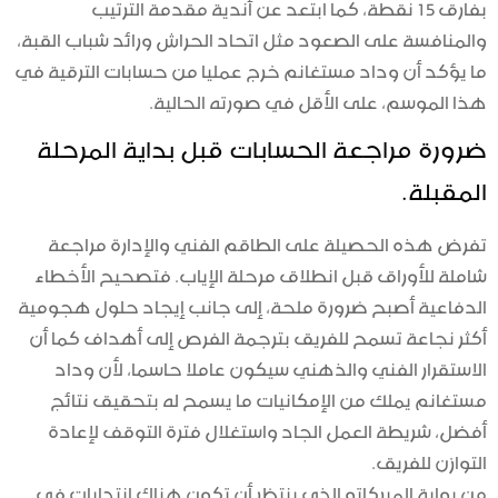
بفارق 15 نقطة، كما ابتعد عن أندية مقدمة الترتيب
والمنافسة على الصعود مثل اتحاد الحراش ورائد شباب القبة،
ما يؤكد أن وداد مستغانم خرج عمليا من حسابات الترقية في
هذا الموسم، على الأقل في صورته الحالية.
ضرورة مراجعة الحسابات قبل بداية المرحلة
المقبلة.
تفرض هذه الحصيلة على الطاقم الفني والإدارة مراجعة
شاملة للأوراق قبل انطلاق مرحلة الإياب. فتصحيح الأخطاء
الدفاعية أصبح ضرورة ملحة، إلى جانب إيجاد حلول هجومية
أكثر نجاعة تسمح للفريق بترجمة الفرص إلى أهداف كما أن
الاستقرار الفني والذهني سيكون عاملا حاسما، لأن وداد
مستغانم يملك من الإمكانيات ما يسمح له بتحقيق نتائج
أفضل، شريطة العمل الجاد واستغلال فترة التوقف لإعادة
التوازن للفريق.
من بوابة الميركاتو الذي ينتظر أن تكون هناك إنتدابات في