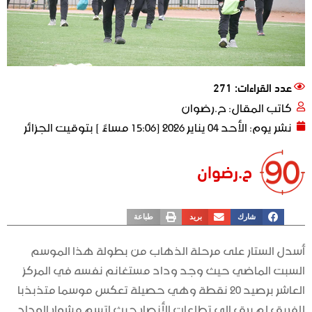
عدد القراءات: 271
كاتب المقال:
ح.رضوان
نشر يوم:
الأحد 04 يناير 2026 [15:06 مساءً ] بتوقيت الجزائر
ح.رضوان
شارك
بريد
طباعة
أسدل الستار على مرحلة الذهاب من بطولة هذا الموسم
السبت الماضي حيث وجد وداد مستغانم نفسه في المركز
العاشر برصيد 20 نقطة وهي حصيلة تعكس موسما متذبذبا
للفريق لم يرق إلى تطلعات الأنصار حيث إتسم مشوار الوداد