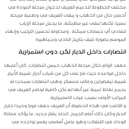
مختلف الخطوط لتدعيم الفريق لدخول مرحلة العودة في
أحسن حال من الذهاب و يبقى الفريق في وضعية مريحة
نسبيا، لكنها تبقى غير مطمئنة، ما يجعل مرحلة الإياب
لتفادي أي حسابات ممكنة ، ومحاولة تحسين الترتيب وإنهاء
الموسم بصورة تليق بتاريخ النادي وجماهيره
انتصارات داخل الديار لكن دون استمرارية
حقق الوام خلال مرحلة الذهاب خمس انتصارات، كان أغلبها
داخل قواعده حيث فاز على كل من شباب أدرار، شبيبة الأبيار،
شبيبة تيقصراين وغالي معسكر، وهي انتصارات سمحت له
بجمع نقاط ثمينة غير أنها لم تكن كافية لوضع الفريق في
المراتب الأولى بسبب غياب الاستمرارية.
و اللافت في هذه الحصيلة أن الفريق حقق فوزا وحيدا خارج
الديار وكان ذلك أمام الجريح اتحاد بشار جديد، ما يؤكد معاناة
الوداد في التنقلات وهو عامل أساسي يفسر تواجده في
وسط جدول الترتيب.