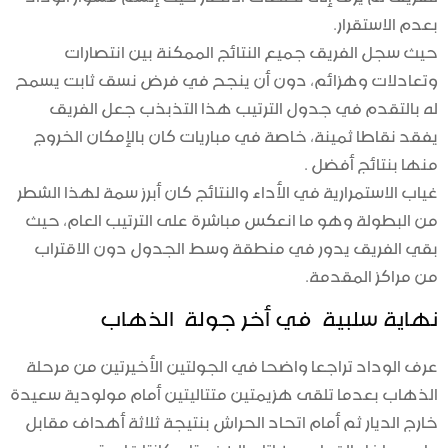
بعدم الاستقرار.
حيث سجل الفريق جميع النتائج الممكنة بين انتصارات
وتعادلات وهزائم، دون أن ينجح في فرض نسق ثابت يسمح
له بالتقدم في جدول الترتيب هذا التذبذب جعل الفريق
يفقد نقاطا ثمينة، خاصة في مباريات كان بالإمكان الخروج
منها بنتائج أفضل .
غياب الاستمرارية في الأداء والنتائج كان أبرز سمة لهذا الشطر
من البطولة وهو ما انعكس مباشرة على الترتيب العام، حيث
بقي الفريق يدور في منطقة وسط الجدول دون الاقتراب
من مراكز المقدمة.
نهاية سلبية في أخر جولة الذهاب
عرف الوداد تراجعا واضحا في الجولتين الأخيرتين من مرحلة
الذهاب بعدما تلقى هزيمتين متتاليتين أمام مولودية سعيدة
خارج الديار ثم أمام اتحاد الحراش بنتيجة ثلاثة أهداف مقابل
واحد داخل القواعد هاتان الهزيمتان كانتا قاسيتين من