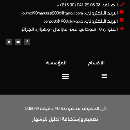
الهاتف: 08 03 25 041 (00 213) +​
البريد الإلكتروني: journal90minutes2006@gmail.com
البريد الإلكتروني: contact@ 90dakika.dz
العنوان:10 سوداني عمر- مارافال - وهران, الجزائر.
الأقسام
المؤسسة
المحترف 1
Privacy policy (سياسة خاصة)
كل الحقوق محفوظة 90 دقيقة © 2020 |
تصميم وإستضافة الدليل للإشهار