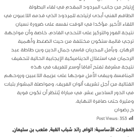
إرتياح من جانب المردود المقدم في لقاء البطولة
الطاقم الفني أبدى ارتياحه للمردود الذي قدمه اللاعبون في
اللقاء الأخير، مؤكدا في الوقت نفسه على ضرورة نسيان
نتيجة الفوز والتركيز على التحدي القادم، خاصة وأن مواجهة
ترجي قالمة ستكون مختلفة من حيث الضغط وأهمية
الرهان. ويأمل المدربان قاسي جمال الدين وبن طاطة عبد
الرحمان في استغلال الديناميكية الإيجابية الحالية لتحقيق
نتيجة مشرفة تفتح آفاقا أوسع للفريق في هذه
المنافسة.ويبقى الأمل موجها على عزيمة اللاعبين وروحهم
القتالية من أجل تشريف ألوان الفريق، ومواصلة المشوار بثبات
في الدور السادس عشر، في مباراة يُنتظر أن تكون قوية
ومثيرة حتى صافرة النهاية.
ح.رضوان
Post Views:
353
المفردات الأساسية:
الوام
,
رائد شباب القبة
,
ملعب بن سليمان
,