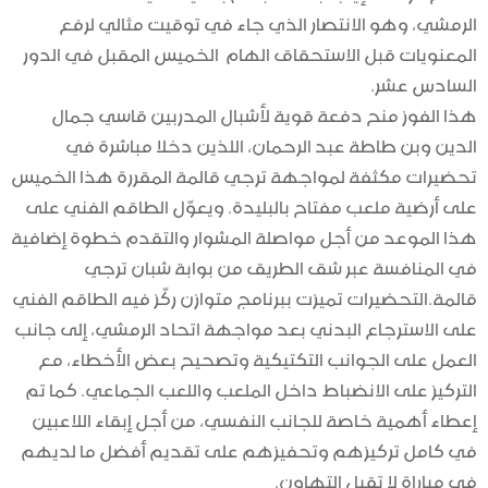
الرمشي، وهو الانتصار الذي جاء في توقيت مثالي لرفع
المعنويات قبل الاستحقاق الهام الخميس المقبل في الدور
السادس عشر.
هذا الفوز منح دفعة قوية لأشبال المدربين قاسي جمال
الدين وبن طاطة عبد الرحمان، اللذين دخلا مباشرة في
تحضيرات مكثفة لمواجهة ترجي قالمة المقررة هذا الخميس
على أرضية ملعب مفتاح بالبليدة. ويعوّل الطاقم الفني على
هذا الموعد من أجل مواصلة المشوار والتقدم خطوة إضافية
في المنافسة عبر شق الطريق من بوابة شبان ترجي
قالمة.التحضيرات تميزت ببرنامج متوازن ركّز فيه الطاقم الفني
على الاسترجاع البدني بعد مواجهة اتحاد الرمشي، إلى جانب
العمل على الجوانب التكتيكية وتصحيح بعض الأخطاء، مع
التركيز على الانضباط داخل الملعب واللعب الجماعي. كما تم
إعطاء أهمية خاصة للجانب النفسي، من أجل إبقاء اللاعبين
في كامل تركيزهم وتحفيزهم على تقديم أفضل ما لديهم
في مباراة لا تقبل التهاون.