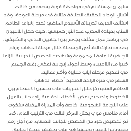
سليمان بمستغانم في مواجهة قوية يسعى من خلالها
أشبال الوداد لتحقيق انطلاقة مثالية في مرحلة العودة، وقد
استأنف الفريق تدريباته الأسبوع الماضي تحت إشراف الطاقم
الفني بقيادة المدرب عبد النور حميسي، حيث دخل اللاعبون
في برنامج عمل مكثف يجمع بين الجانبين البدني والتكتيكي،
بهدف تدارك النقائص المسجلة خلال مرحلة الذهاب ورفع
الجاهزية العامة للمجموعة وشهدت الحصص التدريبية التزاما
كبيرا من اللاعبين، وسط أجواء إيجابية تعكس رغبة الجميع
في تقديم مرحلة إياب مغايرة وأكثر فعالية.
السهر في فترة الراحة الصحيح أخطاء الذهاب
الطاقم الفني ركز خلال التدريبات على تحسين الانسجام بين
الخطوط وتصحيح بعض الأخطاء الدفاعية، إلى جانب العمل
على النجاعة الهجومية، خاصة وأن المباراة المقبلة ستكون
أمام منافس قوي يحتل المركز الثالث في الترتيب العام ، كما
تم تخصيص جزء من الحصص للجانب النفسي، من أجل رفع
معنويات اللاعبين وتحفيزهم على تحقيق نتيجة إيجابية،