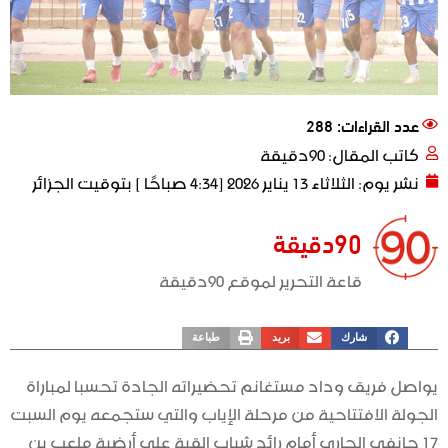
عدد القراءات: 288
كاتب المقال:
90دقيقة
نشر يوم:
الثلاثاء 13 يناير 2026 [4:34 صباحًا ] بتوقيت الجزائر
90دقيقة
قاعة التحرير لموقع 90دقيقة
شارك
بريد
طباعة
يواصل فريق وداد مستغانم تحضيراته الجادة تحسبا لمباراة
الجولة الافتتاحية من مرحلة الإياب والتي ستجمعه يوم السبت
17 جانفي الجاري أمام رائد شباب القبة على أرضية ملعب بن