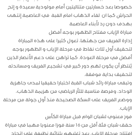
خصوصا بعد خسارتين متتاليتين أمام مولودية سعيدة و إتح
الحراش كما ان لقاء الذهاب امام القبة في العاصمة إنتهى
بهدف دون رد لأبناء العاصمة
مباراة الإياب مفتاح الظهور بوجه أفضل
إدارة الفريق من جهتها، تعول كثيرا على هذه المباراة
لتحقيق أول ثلاث نقاط في مرحلة الإياب و الظهور بوجه
أفضل في مرحلة العودة. كما تراهن على دعم الأنصار الذين
يُنتظر أن يكون لهم دور كبير في تشجيع الفريق ومساندته
لتحقيق بداية موفقة.
وتبقى مباراة رائد شباب القبة اختبارا حقيقيا لمدى جاهزية
الوداد، وفرصة مناسبة للثأر الرياضي من هزيمة الذهاب،
ووضع الفريق على السكة الصحيحة منذ أول جولة من مرحلة
الإياب.
فوز معنوي لشبان الوام قبل مباراة الكأس
حقق شبان فئة أقل من 16 سنة فوزا معنويا مهما في مباراة
افتتاح مرحلة الإياب، بعد تغلبهم بثنائية نظيفة على اتحاد