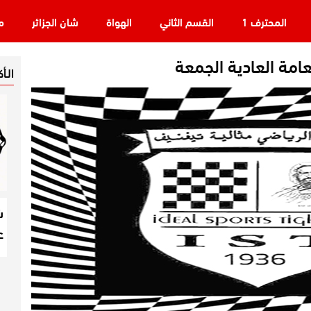
المحترف 1
القسم الثاني
الهواة
شان الجزائر
م
عامة العادية الجمعة
الـأ
ش
ع