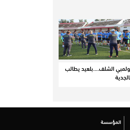
ولمبي الشلف….بلعيد يطالب
الجدية
المؤسسة