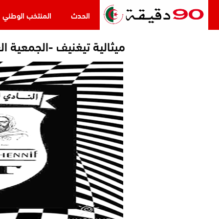
الحدث
المنتخب الوطني
ميثالية تيغنيف -الجمعية ال