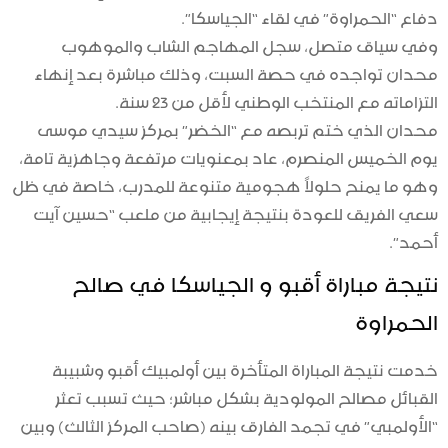
دفاع “الحمراوة” في لقاء “الجياسكا”.
وفي سياق متصل، سجل المهاجم الشاب والموهوب
محدان تواجده في حصة السبت، وذلك مباشرة بعد إنهاء
التزاماته مع المنتخب الوطني لأقل من 23 سنة.
محدان الذي ختم تربصه مع “الخضر” بمركز سيدي موسى
يوم الخميس المنصرم، عاد بمعنويات مرتفعة وجاهزية تامة،
وهو ما يمنح حلولاً هجومية متنوعة للمدرب، خاصة في ظل
سعي الفريق للعودة بنتيجة إيجابية من ملعب “حسين آيت
أحمد”.
نتيجة مباراة أقبو و الجياسكا في صالح
الحمراوة
خدمت نتيجة المباراة المتأخرة بين أولمبيك أقبو وشبيبة
القبائل مصالح المولودية بشكل مباشر؛ حيث تسبب تعثر
“الأولمبي” في تجمد الفارق بينه (صاحب المركز الثالث) وبين