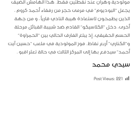
مولودية وهران عند نقطتين فقط. هذا الهامش الضيق
يجعل “البوديوم” في مرمى حجر من رفقاء أحمد كروم ،
الذين يطمحون لاستعادة هيبة النادي قارياً ، و من جهة
أخرى، دخل “الكلاسيكو” القادم ضد شبيبة القبائل مرحلة
الحسم الحقيقي، إذ يبلغ الفارق الحالي بين “الحمراوة”
و”الكناري” أربع نقاط. فوز المولودية في ملعب “حسين آيت
أحمد” سيدفع بها إلى المركز الثالث في حالة تعثر اقبو .
سيدي محمد
Post Views:
221