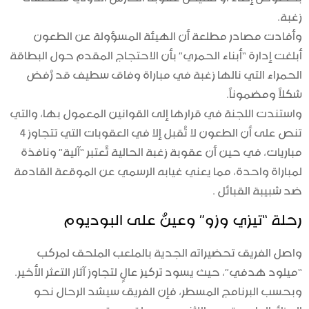
زغبة.
وأفادت مصادر مطلعة أن الهيئة المسؤولة عن الطعون
أبلغت إدارة “أبناء الحمري” بأن الاحتجاج المقدم حول البطاقة
الحمراء التي نالها زغبة في مباراة وفاق سطيف قد رُفض
شكلاً ومضموناً.
واستندت اللجنة في قرارها إلى القوانين المعمول بها، والتي
تنص على أن الطعون لا تُقبل إلا في العقوبات التي تتجاوز 4
مباريات، في حين أن عقوبة زغبة الحالية تُعتبر “آلية” ونافذة
لمباراة واحدة، مما يعني غيابه الرسمي عن الموقعة القادمة
ضد شبيبة القبائل .
رحلة “تيزي وزو” وعينٌ على البوديوم
واصل الفريق تحضيراته الجدية بالملعب الملحق لمركب
“ميلود هدفي”، حيث يسود تركيز عالٍ لتجاوز آثار التعثر الأخير.
وبحسب البرنامج المسطر، فإن الفريق سيشد الرحال نحو
الجزائر العاصمة يوم الإثنين عبر رحلة جوية.