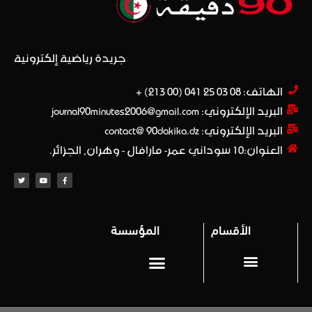
جريدة رياضية إلكترونية
الهاتف: 08 03 25 041 (00 213) +​
البريد الإلكتروني: journal90minutes2006@gmail.com
البريد الإلكتروني: contact@ 90dakika.dz
العنوان:10 سوداني عمر- مارافال - وهران, الجزائر.
الأقسام
المؤسسة
المحترف 1
Privacy policy (سياسة خاصة)