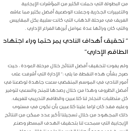
من البطولة التي حملت الكثير من المؤشرات الإيجابية
والتغييرات الجذرية وجعلت الوضعية أفضل بكثير مما عاشه
الفريق في مرحلة الذهاب التي كانت سلبية بكل المقاييس
والتي كان ورائها عدة عوامل أبرزها الفراغ الإداري .
” تحقيق أهداف النادي يمر حتما وراء اجتهاد
الطاقم الإداري”
ولم يفوت لتحقيق أفضل النتائج خلال مرحلة العودة ، حيث
صرح بشأن هذه النقطة ما يلي :” الإدارة التي أشرفت على
أمور النادي في الموسم المنقضي سعت جاهدة لوضعنا في
أفضل الظروف وهذا من خلال رصدها للمنح والسعي لتوفير
كل متطلبات النجاح لنا كلاعبين والطاقم التدريبي للفريق.
وعليه فقد كان لزاما علينا كلاعبين بأن نكون في مستوى
ذلك المجهود من خلال تسجيلنا لأكبر عدد ممكن من النتائج
الإيجابية التي سمحت لنا بتحقيق الهدف المسطر وصنع
البسمة في وجوه أنصارنا الذين عانوا معنا خلال مرحلة