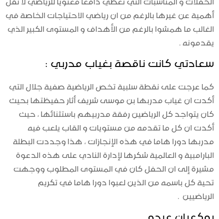
الحفلات و المناسبات التي تعطي دافعا معنويا للرياضي لا تقل
أهمية عن غيرها بالرغم من ان رياضي الاحتياجات الخاصة في
الغالب ما همشوا بالرغم من الأهداف و المستوى الكبير الذي
يقدمونه .
سعادتي كانت ناقصة بغياب مدربي :
كما عرجت على نقطة سلبية تخص الرياضية صفية جلال التي
أكدت ان غياب مدربها بن موسى شريف أثار حفيظتها بحيث
كان يتواجد كل الرياضين رفقة مدربيهم باستثنائها ، حيث
أكدت ان كل ما تقدمه من مستويات و القاب يلعب فيه
مدربها دورا هاما في هذه الإنجازات ، هذا وجددت البطلة
البارامبية و العالمية شكرها لإدارة النادي على هذه الدعوة
مشيرة إلى ان الحفل كان في المستوى المطلوب ووجهت
تحية كل باسمه من الذين لعبوا دورا هاما في تكريم
الرياضيين .
بوكعبان عبدو