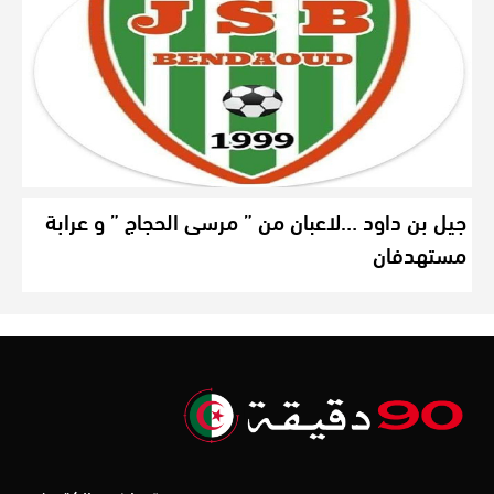
جيل بن داود …لاعبان من ” مرسى الحجاج ” و عرابة
مستهدفان