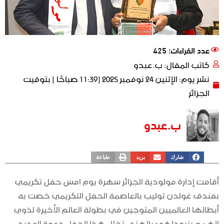
عدد القراءات: 425
كاتب المقال:
ب.عبدو
نشر يوم:
الإثنين 24 نوفمبر 2025 [11:39 صباحًا ] بتوقيت
الجزائر
ب.عبدو
شارك
بريد
طباعة
أقامت إدارة مولودية الجزائر سهرة يوم امس حفل تكريمي
بفندق غولدن توليب بالعاصمة الحفل التكريمي خصت به
أبطالها العالميين المتوجين في بطولة العالم الأخيرة لذوي
الهمم بنيودلهي بالهند ، تخلل هذا الحفل دعوة العديد