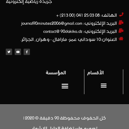
جريدة رياضية إلكترونية
الهاتف: 08 03 25 041 (00 213) +​
البريد الإلكتروني: journal90minutes2006@gmail.com
البريد الإلكتروني: contact@ 90dakika.dz
العنوان:10 سوداني عمر- مارافال - وهران, الجزائر.
الأقسام
المؤسسة
المحترف 1
Privacy policy (سياسة خاصة)
كل الحقوق محفوظة 90 دقيقة © 2020 |
تصميم وإستضافة الدليل للإشهار