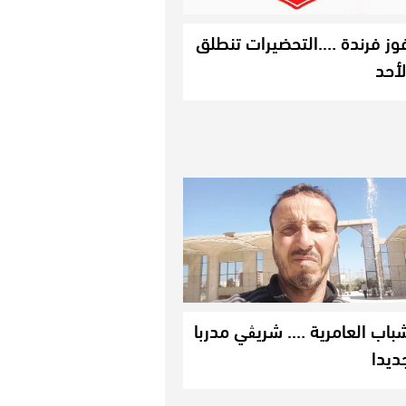
وز فرندة ….التحضيرات تنطلق
لأحد
باب العامرية …. شريڨي مدربا
ديدا