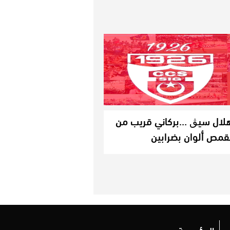
لال سيڨ …بركاني قريب من
قمص ألوان بضرابين
المؤسسة