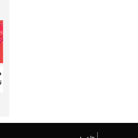
ه
ت
الأقسام