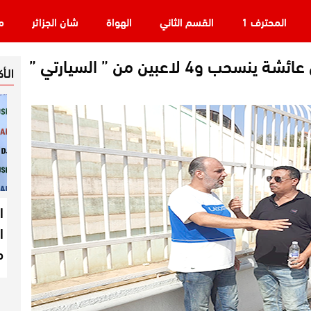
المحترف 1
القسم الثاني
الهواة
شان الجزائر
م
مشعل سيدي الشحمي -بن عائشة ينسحب و4 لاعبين من ” السيارتي ”
الـأ
ا
ا
م