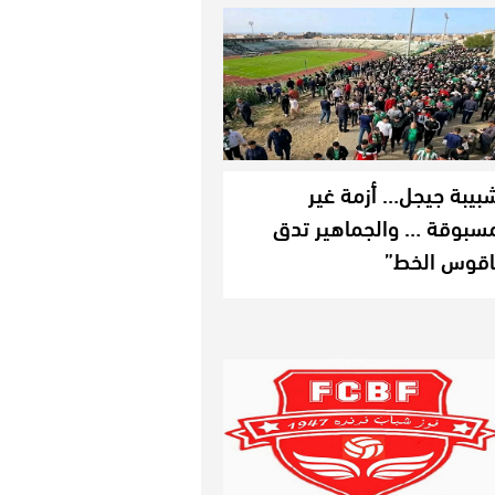
بيبة جيجل… أزمة غير
سبوقة … والجماهير تدق
اقوس الخط”