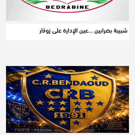
شبيبة بضرابين …عين الإدارة على زوڨار