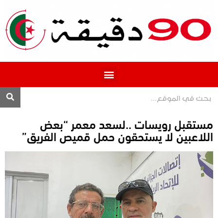
المحترف 1
مستقبل رويسات ..لسعد معمر “بعض
اللاعبين لا يستحقون حمل قميص الفريق”