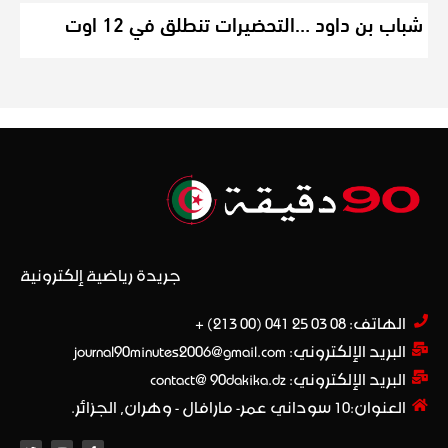
شباب بن داود …التحضيرات تنطلق في 12 اوت
جريدة رياضية إلكترونية
الهاتف: 08 03 25 041 (00 213) +​
البريد الإلكتروني: journal90minutes2006@gmail.com
البريد الإلكتروني: contact@ 90dakika.dz
العنوان:10 سوداني عمر- مارافال - وهران, الجزائر.