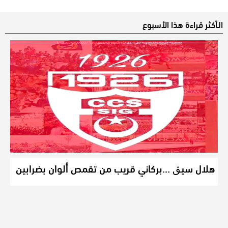
الـأكثر قراءة هذا الأسبوع
هلال سيڨ …بركاني قريب من تقمص ألوان بضرابين