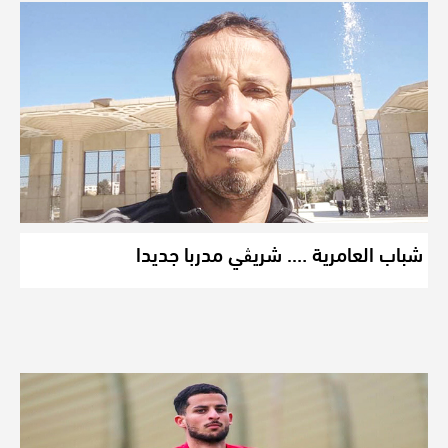
شباب العامرية …. شريڨي مدربا جديدا