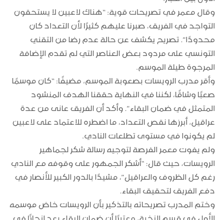
وقال معمر في تصريحات قوية: “هناك لاعبين لا يستحقون
التواجد في الفريق، صبرنا عليهم كثيرًا لأن التعداد كان
محدودًا”. تصريح يكشف عن حالة عدم رضا من التقني
التونسي على مردود بعض العناصر التي لم تقدم الإضافة
المرجوة طيلة الموسم.
وأقر مدرب الرويسات بصعوبة الموسم، مضيفًا: “كان موسمًا
صعبًا وشاقًا، لكننا في النهاية حققنا الهدف المنشود
المتمثل في ضمان البقاء”. وأكد أن الفريق عانى من عدة
عراقيل، أبرزها نقص التعداد، ما اضطره للاعتماد على لاعبين
لم يكونوا في مستوى تطلعات النادي.
ولم يفوت معمر الفرصة لتوجيه رسالة شكر لجماهير
الرويسات، حيث قال: “أشكر الجمهور على وقوفه مع النادي
رغم كل الظروف والعراقيل”، مشيدًا بالدور الكبير للأنصار في
دفع الفريق لتحقيق البقاء.
وختم المدرب تصريحاته بالتذكير بأن الرويسات خاض موسمه
الأول في قسم النخبة، معتبرًا أن ضمان البقاء يعد إنجازًا في