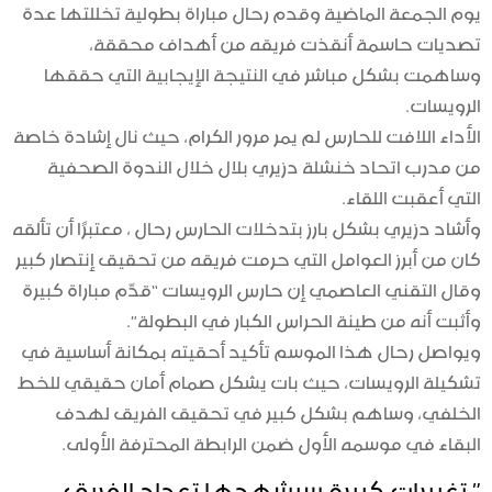
يوم الجمعة الماضية وقدم رحال مباراة بطولية تخللتها عدة
تصديات حاسمة أنقذت فريقه من أهداف محققة،
وساهمت بشكل مباشر في النتيجة الإيجابية التي حققها
الرويسات.
الأداء اللافت للحارس لم يمر مرور الكرام، حيث نال إشادة خاصة
من مدرب اتحاد خنشلة دزيري بلال خلال الندوة الصحفية
التي أعقبت اللقاء.
وأشاد دزيري بشكل بارز بتدخلات الحارس رحال ، معتبرًا أن تألقه
كان من أبرز العوامل التي حرمت فريقه من تحقيق إنتصار كبير
وقال التقني العاصمي إن حارس الرويسات “قدّم مباراة كبيرة
وأثبت أنه من طينة الحراس الكبار في البطولة”.
ويواصل رحال هذا الموسم تأكيد أحقيته بمكانة أساسية في
تشكيلة الرويسات، حيث بات يشكل صمام أمان حقيقي للخط
الخلفي، وساهم بشكل كبير في تحقيق الفريق لهدف
البقاء في موسمه الأول ضمن الرابطة المحترفة الأولى.
” تغييرات كبيرة سيشهدها تعداد الفريق