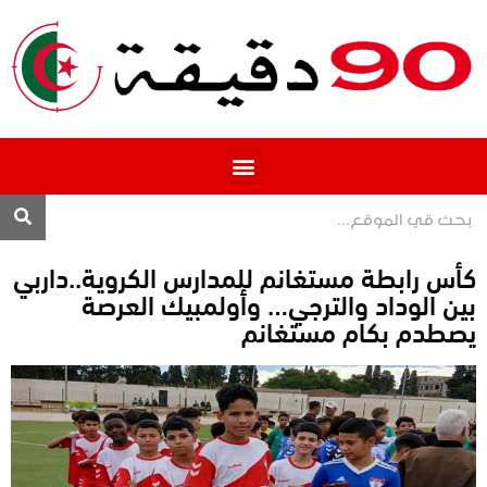
المحترف 1
كأس رابطة مستغانم للمدارس الكروية..داربي
بين الوداد والترجي… وأولمبيك العرصة
يصطدم بكام مستغانم