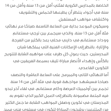
الخاصة بالمدارس الكروية لفئتي أقل من 13 سنة وأقل من 14
سنة في أجواء ينتظر أن يطبعها الحماس والتشويق
واكتشاف مواهب المستقبل.
وسيكون الموعد بداية من الساعة التاسعة صباحًا مع نهائي
فئة أقل من 13 سنة، والذي سيجمع بين ترجي مستغانم
ووداد مستغانم في داربي محلي يعد بالكثير من الفرجة
والإثارة، بالنظر إلى الإمكانات الفنية التي يملكها شبان
المدرستين، حيث يعول كل طرف على مواهبه الشابة للتتويج
بالكأس وإهداء الأنصار مباراة تليق بسمعة الفريقين في
التكوين القاعدي.
أما النهائي الثاني والمبرمج على الساعة العاشرة والنصف
صباحا فسيشهد مواجهة قوية في فئة أقل من 14 سنة
تجمع بين أولمبيك العرصة وكام مستغانم، في لقاء آخر تبدو
فيه المتعة مضمونة بالنظر إلى العمل الكبير الذي تقوم به
المدرستان في تكوين وصقل المواهب الشابة ما جعل الكثير
من المتتبعين يرشحون المباراة لتكون في مستوى فني مميز.