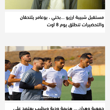
مستقبل شبيبة ارزيو …بختي ، بوعامر يلتحقان
والتحضيرات تنطلق يوم 8 اوت
جمعية وهران … هزيمة ودية وبطيب يعتمد على