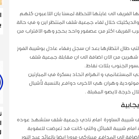
 الفريق الى غايتها اللحظة لمسنا بان اللاعبون كلهم
ا
الديكليك خلال لقاء جمعية شلف المنتظر اين و في حالة
ب
ضرب الفريق اكثر من عصفور واحد بحجر وهو الاقتراب من
التي طال انتظارها بعد ان سجل رفقاء عادل بوشيبة الفوز
 شهرين من الان اضافة الى ان مقابلة جمعية شلف
سور الجنوب بثلاث نقاط.
رجي المستغانمي و انهزام اتحاد بسكرة في المبارتين
مولودية وهران هي الاخرى دوافع بالنسبة لأشبال
ال خرجة لايصو المقبلة .
يجابية
ن
يق شبيبة الساورة امام نادي جمعية شلف ستشهد عوده
ا
قة امام شبيبة القبائل والتي كانت قد تعرضت للعقوبة
ل
فة الى المدافع ميباركي مرورا ايضا بالعائد عبد النور