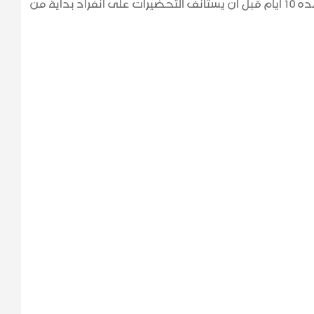
الطبي الفريق اعفائه من التدريبات لمده 10 ايام قبل ان يستأنف التحضيرات على انفراد بداية من