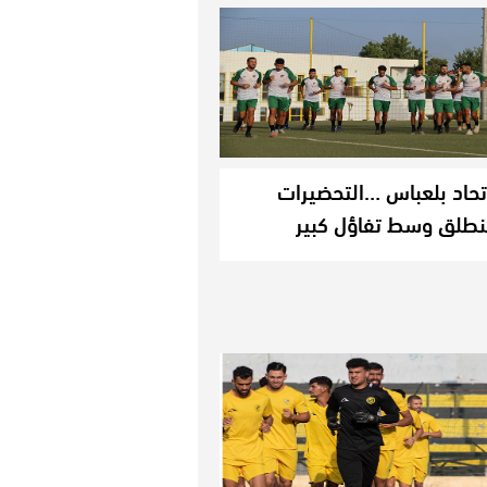
تحاد بلعباس …التحضيرات
نطلق وسط تفاؤل كبير