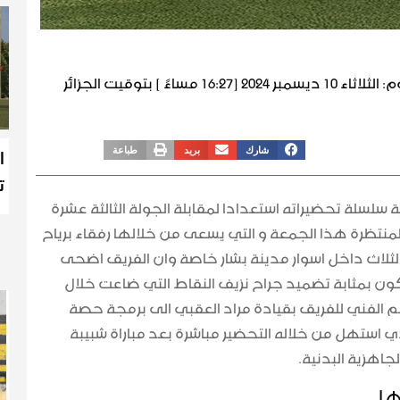
م:
الثلاثاء 10 ديسمبر 2024 [16:27 مساءً ] بتوقيت الجزائر
ا
شارك
بريد
طباعة
ت
ة سلسلة تحضيراته استعدادا لمقابلة الجولة الثالثة عشرة
نتظرة هذا الجمعة و التي يسعى من خلالها رفقاء برياح
 الثلاث داخل اسوار مدينة بشار خاصة وان الفريق اضحى
ن بمثابة تضميد جراح نزيف النقاط التي ضاعت خلال
طاقم الفني للفريق بقيادة مراد العقبي الى برمجة حصة
 استهل من خلاله التحضير مباشرة بعد مباراة شبيبة
لجاهزية البدنية.
ها.