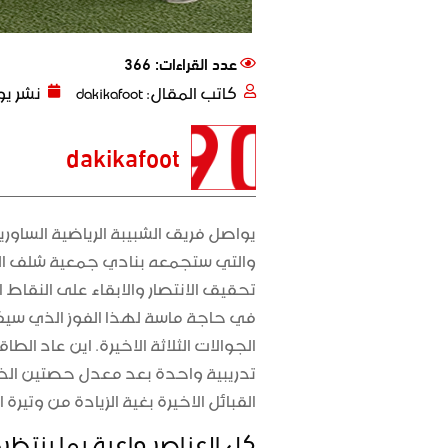
عدد القراءات: 366
كاتب المقال:
dakikafoot
نشر يو
dakikafoot
يواصل فريق الشبيبة الرياضية الساوري
والتي ستجمعه بنادي جمعية شلف الم
تحقيق الانتصار والابقاء على النقاط
في حاجة ماسة لهذا الفوز الذي سيكو
الجوالات الثلاثة الاخيرة. اين عاد ال
تدريبية واحدة بعد معدل حصتين الذي
القبائل الاخيرة بغية الزيادة من وتيرة ا
كل العناصر واعية بما ينتظر