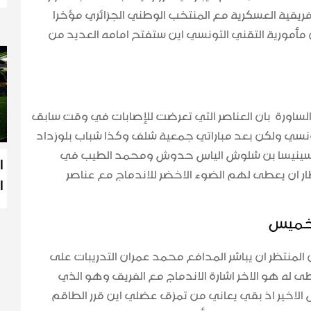
ريقية العسكرية مع المنتخب الوطني الجزائري مؤخرا
مورية التقني التونسي اين ستفتح امامه العديد من
الساورة بان العناصر التي تعرضت للإصابات في وقت سابق
سي ولكن بعد مباراتي جمعية شلف وكذا شباب بلوزداد
 ماسينيسا بن شلوش الياس حدوش ومحمد الطيب في
ا
ار ان يعطى لهم الضوء الاخضر للاندماج مع عناصر
ا
لخميس
 المنتظر ان يباشر المدافع محمد عمران التدريبات على
ى له هو الاخر اشارة الاندماج مع الفريق وهو الذي
ل الاخير اذ بقي يعاني من تمزق عضلي اين قرر الطاقم