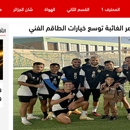
المحترف 1
القسم الثاني
الهواة
شان الجزائر
م
ر الغائبة توسع خيارات الطاقم الفني
الـأ
و
و