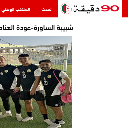
الحدث
المنتخب الوطني
شبيبة الساورة-عودة العناص