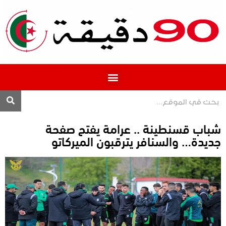
المحترف 1
شباب قسنطينة .. عرامة يفتح صفحة
جديدة… والسنافر يترقبون الميركاتو