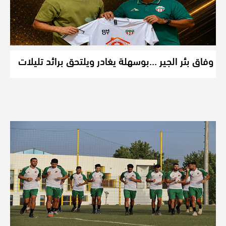
وفاق بئر الجير …بوسهلة يغادر ويلتحق برائد تليلات