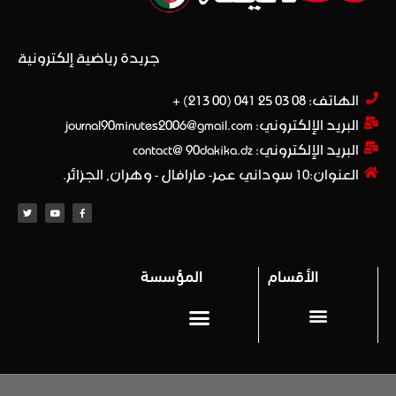
جريدة رياضية إلكترونية
الهاتف: 08 03 25 041 (00 213) +​
البريد الإلكتروني: journal90minutes2006@gmail.com
البريد الإلكتروني: contact@ 90dakika.dz
العنوان:10 سوداني عمر- مارافال - وهران, الجزائر.
الأقسام
المؤسسة
المحترف 1
Privacy policy (سياسة خاصة)