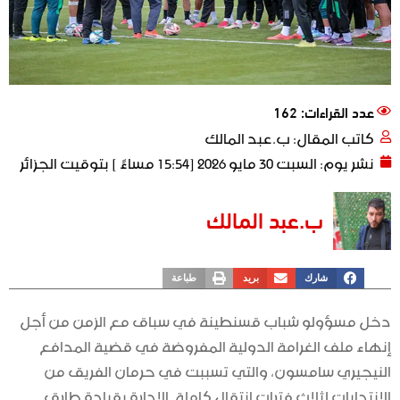
عدد القراءات: 162
كاتب المقال:
ب.عبد المالك
نشر يوم:
السبت 30 مايو 2026 [15:54 مساءً ] بتوقيت الجزائر
ب.عبد المالك
شارك
بريد
طباعة
دخل مسؤولو شباب قسنطينة في سباق مع الزمن من أجل
إنهاء ملف الغرامة الدولية المفروضة في قضية المدافع
النيجيري سامسون، والتي تسببت في حرمان الفريق من
الانتدابات لثلاث فترات انتقال كاملة. الإدارة بقيادة طارق