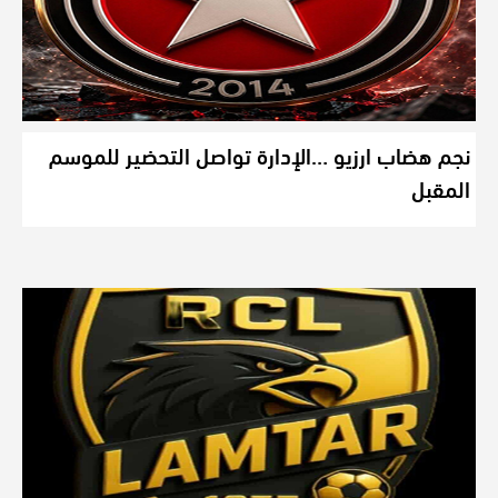
نجم هضاب ارزيو …الإدارة تواصل التحضير للموسم
المقبل