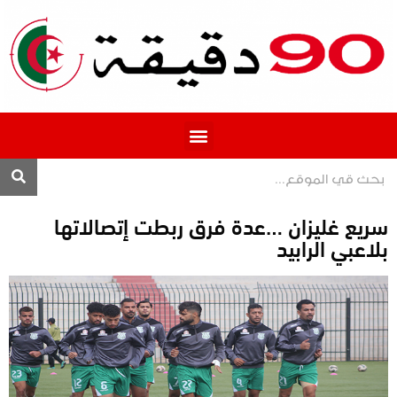
المحترف 1
سريع غليزان …عدة فرق ربطت إتصالاتها
بلاعبي الرابيد