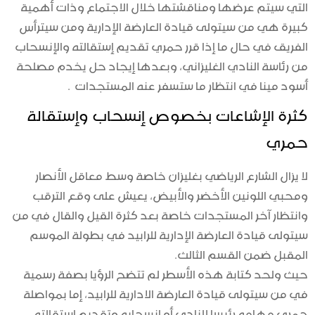
التي سيتم عرضها ومناقشتها خلال الاجتماع وذات أهمية
كبيرة هي من سيتولى قيادة العارضة الإدارية ومن سيترأس
الفريق في حال ما إذا قرر حمري تقديم إستقالته والإنسحاب
من رئاسة النادي الغليزاني، وبعدها إيجاد حل يخدم مصلحة
أسود مينا في انتظار ما ستسفر عنه المستجدات .
كثرة الإشاعات بخصوص إنسحاب وإستقالة
حمري
لا يزال الشارع الرياضي بغليزان خاصة وسط معاقل الأنصار
ومحبي اللونين الأخضر والأبيض، يعيش على وقع الترقب
وانتظار آخر المستجدات خاصة بعد كثرة القيل والقال في من
سيتولى قيادة العارضة الإدارية للرابيد في بطولة الموسم
المقبل ضمن القسم الثالث.
حيث ولحد كتابة هذه الأسطر لم تتضح الرؤيا بصفة رسمية
في من سيتولى قيادة العارضة الادارية للرابيد، إما بمواصلة
حمري مهامه رئيسا للنادي أو إنسحابه وتقديم إستقالته.