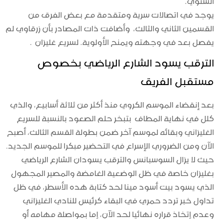
يوجد في اتصالات سرية ومتقدمة مع بعض الفرق من
القسمين الثاني والثالث، وأضافت ذات المصادر بأن زرقاوي لم
يفصل بعد في وجهته ويمنح الأولوية. لسريع غليزان .
الترقب يسود الشارع الرياضي بخصوص
مستقبل الفريق
بعد إنقضاء الموسم الكروي منذ أكثر من ثلاثة أسابيع، والذي
كلل في نهاية المطاف بتبخر حلم الصعود بالنسبة للسريع
الغليزاني وبقائه لموسم آخر ضمن بطولة القسم الثالث، أصبح
الآن ومن الضروري الإسراع في التحضير مبكرا للموسم الجديد.
حيث لا يزال السوسبانس والترقب يسودان الشارع الرياضي
بغليزان خاصة في ظل الوضعية الغامضة والمصير المجهول
الذي يسود بيت أسود مينا لحد كتابة هده الأسطر، في ظل
تداول خبر تردد حمري في البقاء كرئيس للنادي الغليزاني
وعدم إتخاذ قراره نهائيا لحد الآن، إما بمواصلة مهامه أو