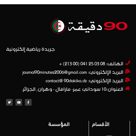
جريدة رياضية إلكترونية
الهاتف: 08 03 25 041 (00 213) +​
البريد الإلكتروني: journal90minutes2006@gmail.com
البريد الإلكتروني: contact@ 90dakika.dz
العنوان:10 سوداني عمر- مارافال - وهران, الجزائر.
الأقسام
المؤسسة