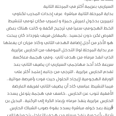
السياربي بعزيمة أكثر في المرحلة الثانية
بداية المرحلة الثانية مباشرة عرف إحداث المدرب لكناوي
تغييرين بدخول لعيرش حمزة و لعمري مكان تومي لتنشيط
الخط الهجومي سعيا في ترجيح الكفة و كانت هناك بعض
الفرص لكن دون تجسيد ، بالمقابل فريق بلوزداد كان يبحث
هو الأخر من أجل إضافة الهدف الثاني وكاد مزيان ان يفعلها
مع بداية المرحلة لولا التدخل الموفق من الحارس عزايرية
الذي انقذ مرماه من هدف ثاني ، وفي هجمة معاكسة
سريعة كاد أحد مهاجمي السياربي ان يضيف الثاني بعد
تقدم الحارس عزايرية ، الترجي من جانبه إعتمد أكثر على
الورقة الهجومية لإيجاد الحلول حيث فوت ؤفرصة مواتية ،
فيما النشيط عباسي كاد أن يضيف الثاني لفريقه العارضة
الأفقية تنوب عن الحارس ، خاسف في هجمة يتوغل يسدد
الحارس عزايرية ينقذ مرماه بإبعاد الكرة إلى الركنية ، البديل بن
ڨرينة بعد خوله مباشرة يسدد بقوة صوب الشباك الحارس
شعال بأعجوبة ينقذ مرماه من هدف التعادل بتحويلها إلى