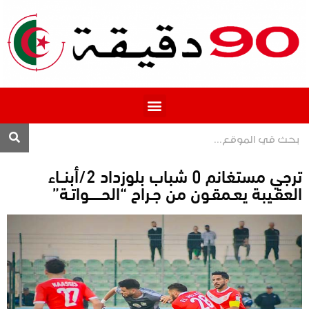
المحترف 1
ترجي مستغانم 0 شباب بلوزداد 2/أبنــاء
العقـيبة يعـمقـون من جـراح “الحــــــواتـة”