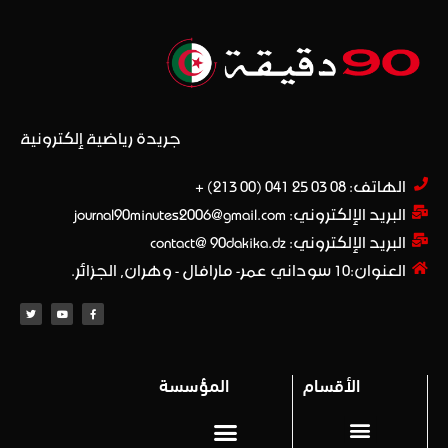
جريدة رياضية إلكترونية
الهاتف: 08 03 25 041 (00 213) +​
البريد الإلكتروني: journal90minutes2006@gmail.com
البريد الإلكتروني: contact@ 90dakika.dz
العنوان:10 سوداني عمر- مارافال - وهران, الجزائر.
الأقسام
المؤسسة