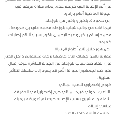
من ألم الإصابة التي حرمته عدم إتمام مباراة فريقه في
الجولة الماضية أمام بارادو.
. بن حمودة، بلخير و باكور من بلوزداد
فيما غاب من جانب شباب بلوزداد محمد علي بن حمودة ،
محمد إسلام بلخير و عبد الرحمان باكور بسبب ألالام إصابات
خفيفة.
. جمهور قليل تابع أطوار المباراة
مقارنة بالمواجهات التي خاضها ترجي مستغانم داخل الديار
فإن اللقاء ضد شباب بلوزداد من الجولة العاشرة عرف إقبال
متواضع لجمهور الحواتة الأمر قد يعود إلى سلسلة النتائج
السلبية .
خروج إضطراري للاعب الملالي
اللاعب الدولي فريد الملالي خرج إضطراريا في الدقيقة
الثامنة والعشرين بسبب الإصابة حيث تم تعويضه بزميله
عباسي إسلام
الهزيمة الثانية داخل الديار