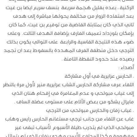
الركنية ، بعده بقليل هجمة سريعة بنسق سريع ايضا بن غيث
بعد استفادة الزوار من مخالفة يحولها مباشرة إلى هدف
ثاني الذي كان بمثابتة القاضية من توقيع بن غيث، كما كان
بإمكان بلوزداد تعميق الفارق بإضافة الهدف الثالث. وعلى
ضوء هذه النتيجة القاسية والرابعة على التوالي يكون بذلك
الترجي دخل منطقة الفرق المهددة بالسقوط بعد ان تجمد
رصيده عند حدود النقطة الثامنة .
أصداء :
. الحارس عزايرية في أول مشاركة
اللقاء عرف مشاركة الحارس الشاب عزايرية منير لأول مرة بالنظر
إلى غياب مبولحي و عدم المغامرة في إقحام هنان الذي
مايزال يشكو من بعض الآلام على مستوى عضلة الساق .
. غياب زفان والحارس مبولحي من الترجي
غاب عن اللقاء من جانب ترجي مستغانم الحارس رايس وهاب
مبولحي الذي لم يتدرب طيلة الأسبوع لأسباب تبقى غير
مفهومة و كذا المدافع الأيمن مهدي زفان الذي لم يتماثل