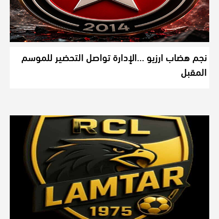
نجم هضاب ارزيو …الإدارة تواصل التحضير للموسم
المقبل