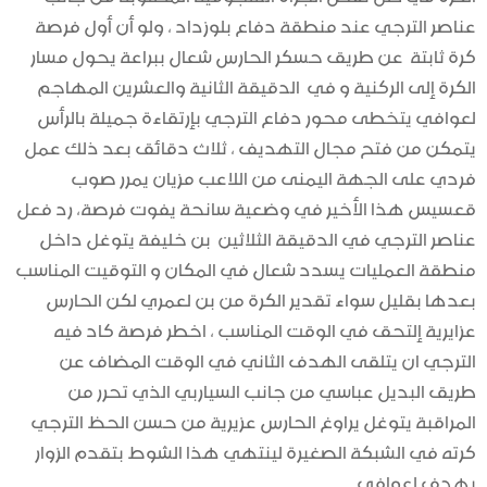
عناصر الترجي عند منطقة دفاع بلوزداد ، ولو أن أول فرصة
كرة ثابتة عن طريق حسكر الحارس شعال ببراعة يحول مسار
الكرة إلى الركنية و في الدقيقة الثانية والعشرين المهاجم
لعوافي يتخطى محور دفاع الترجي بإرتقاءة جميلة بالرأس
يتمكن من فتح مجال التهديف ، ثلاث دقائق بعد ذلك عمل
فردي على الجهة اليمنى من اللاعب مزيان يمرر صوب
قعسيس هذا الأخير في وضعية سانحة يفوت فرصة، رد فعل
عناصر الترجي في الدقيقة الثلاثين بن خليفة يتوغل داخل
منطقة العمليات يسدد شعال في المكان و التوقيت المناسب
بعدها بقليل سواء تقدير الكرة من بن لعمري لكن الحارس
عزايرية إلتحق في الوقت المناسب ، اخطر فرصة كاد فيه
الترجي ان يتلقى الهدف الثاني في الوقت المضاف عن
طريق البديل عباسي من جانب السياربي الذي تحرر من
المراقبة يتوغل يراوغ الحارس عزيرية من حسن الحظ الترجي
كرته في الشبكة الصغيرة لينتهي هذا الشوط بتقدم الزوار
بهدف لعوافي.