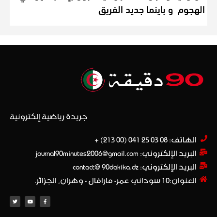
الهجوم و باينما جديد الفريق
جريدة رياضية إلكترونية
الهاتف: 08 03 25 041 (00 213) +​
البريد الإلكتروني: journal90minutes2006@gmail.com
البريد الإلكتروني: contact@ 90dakika.dz
العنوان:10 سوداني عمر- مارافال - وهران, الجزائر.