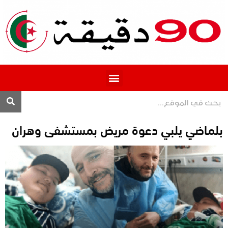
المحترف 1
بلماضي يلبي دعوة مريض بمستشفى وهران