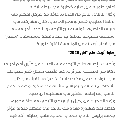
تعافٍ طويلة من إصابة خطيرة في أربطة الركبة.
وكان بلايلي، البالغ من العمر 33 عامًا، قد تعرض لقطع في
الرباط الصليبي شهر نوفمبر الماضي، خلال مشاركته في
ديربي العاصمة التونسية بين الترجي والنادي الأفريقي، ما
استدعى خضوعه لعملية جراحية دقيقة بمستشفى “سبيتار”
في قطر، أبعدته عن المنافسة لفترة طويلة.
إصابة أنهت حلم “كان 2025”
وأجبرت الإصابة جناح الترجي على الغياب عن كأس أمم أفريقيا
2025 مع المنتخب الجزائري، كما قلّصت بشكل كبير حظوظه
في التواجد ضمن مخططات “الخضر” مستقبلًا، في ظل
اشتداد المنافسة وبروز أسماء شابة في مركزه، وهو ما دفع
اللاعب إلى إعادة التفكير في مستقبله الرياضي.
ويُعد الحديث عن رحيل بلايلي عن الترجي مفاجأة مدوية،
خاصة بعد ظهوره في وقت سابق في مقطع فيديو مؤثر
جمعه برئيس النادي حمدي المدب، عقب إصابته، أكد فيه