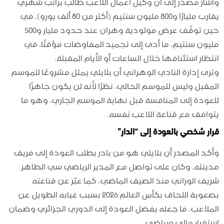
وأشار مصدر إلى أن وكيل أعمال اللاعب طالب براتب شهري
يقارب مليارًا و800 مليون سنتيم (أكثر من 80 ألف يورو)، في
حين توقّف عرض مولودية وهران عند حدود مليار و500
مليون سنتيم، ما أدى إلى تجميد المفاوضات مؤقتًا، في
انتظار استئنافها خلال الساعات أو الأيام المقبلة.
وترى إدارة النادي الوهراني أن بلايلي يمثل مشروعًا للموسم
المقبل وليس للموسم الحالي، نظرًا لأنه لن يكون جاهزًا
للعودة إلى المنافسة قبل نهاية الموسم الجاري، وهو ما
يتوافق مع قناعة اللاعب نفسه.
قرار شخصي بالعودة إلى “الدار”
وأكد المصدر أن بلايلي هو من بادر بطلب العودة إلى فريق
مدينته، وكان على تواصل مع المدير الرياضي سي الطاهر
شريف الوزاني منذ الصيف الماضي، كما عبّر عن قناعته
بصعوبة اللحاق بكأس العالم 2026 بسبب غيابه الطويل عن
الملاعب، ما جعله يفضل العودة إلى الدوري الجزائري وضمان
استقرار مالي ورياضي.