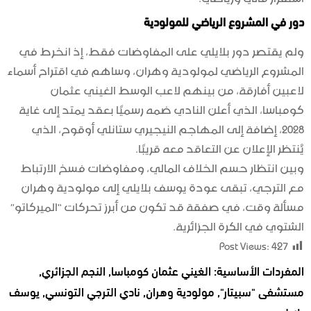
دور في المشروع الرياضي للمولودية
ولم يقتصر دور بلايلي على المفاوضات فقط، إذ انخرط في
المشروع الرياضي لمولودية وهران، وساهم في اقتراح أسماء
لاعبين أفارقة، من بينهم لاعب الوسط الغيني عثمان
كومباسا، الذي أعلن النادي ضمه رسميًا بعقد يمتد إلى غاية
2028، إضافة إلى المهاجم النيجيري ستانلي أوقوح، الذي
يُنتظر الإعلان عن التعاقد معه قريبًا.
وبين انتظار حسم الخلاف المالي، ومفاوضات فسخ الارتباط
مع الترجي، تبقى عودة يوسف بلايلي إلى مولودية وهران
مسألة وقت، في صفقة قد تكون من أبرز تحركات “الميركاتو”
الشتوي في الكرة الجزائرية.
Post Views:
427
المفردات الأساسية:
الغيني عثمان كومباسا
,
النجم الجزائري
,
مستشفى "سبيتار"
,
مولودية وهران
,
نادي الترجي التونسي
,
يوسف