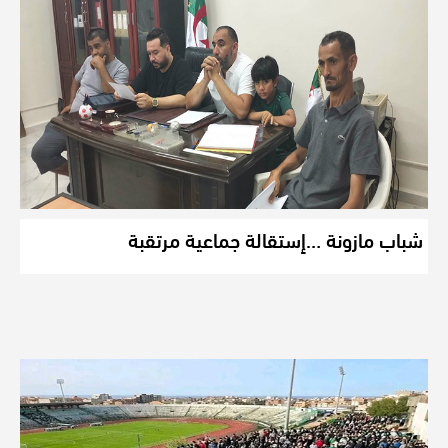
شباب مازونة …إستقالة جماعية مرتقبة