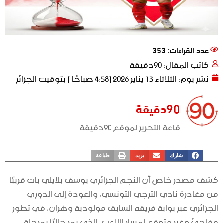
عدد القراءات: 353
كاتب المقال:
90دقيقة
نشر يوم:
الثلاثاء 13 يناير 2026 [4:58 صباحًا ] بتوقيت الجزائر
90دقيقة
قاعة التحرير لموقع 90دقيقة
شارك
بريد
طباعة
كشف مصدر خاص أن النجم الجزائري يوسف بلايلي بات قريبًا
من مغادرة نادي الترجي التونسي، والعودة إلى الدوري
الجزائري عبر بوابة فريقه السابق مولودية وهران، في تطور
مفاجئ وغير متوقع لمسار اللاعب، الذي يمر حاليًا بمرحلة