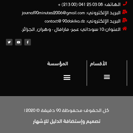
الهاتف: 08 03 25 041 (00 213) +​
البريد الإلكتروني: journal90minutes2006@gmail.com
البريد الإلكتروني: contact@ 90dakika.dz
العنوان:10 سوداني عمر- مارافال - وهران, الجزائر.
الأقسام
المؤسسة
المحترف 1
Privacy policy (سياسة خاصة)
كل الحقوق محفوظة 90 دقيقة © 2020 |
تصميم وإستضافة الدليل للإشهار