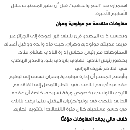
استمراره مع “الدم والذهب”، قبل أن تتغير المعطيات خلال
الأسابيع الأخيرة.
مفاوضات متقدمة مع مولودية وهران
وبحسب ذات المصدر، فإن بلايلي قرر العودة إلى الجزائر عبر
فريق مدينته مولودية وهران، حيث قاد والده ووكيل أعماله
المفاوضات مع رئيس مجلس إدارة النادي هشام قناد،
بحضور رئيس النادي الهاوي بارودي بللو، والمدير الرياضي
سي الطاهر شريف الوزاني.
وأوضح المصدر أن إدارة مولودية وهران تسعى إلى توقيع
عقد مبدئي مع اللاعب، في انتظار التوصل إلى اتفاق مع
الترجي التونسي بخصوص ورقة تسريحه، خاصة أن عقده
الحالي ينتهي في يونيو/حزيران المقبل، بينما يرغب بلايلي
في حسم مستقبله خلال فترة الانتقالات الشتوية الجارية.
خلاف مالي يجمّد المفاوضات مؤقتًا