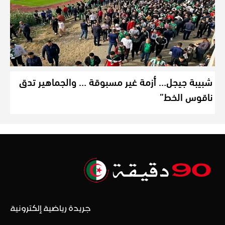
شبيبة جيجل… أزمة غير مسبوقة … والجماهير تدق
ناقوس الخط”
جريدة رياضية إلكترونية