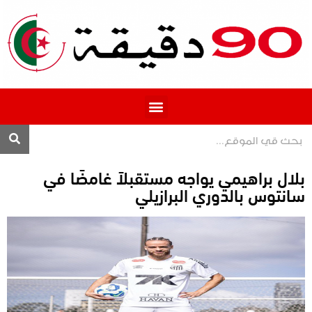
المحترف 1
بلال براهيمي يواجه مستقبلاً غامضًا في
سانتوس بالدوري البرازيلي