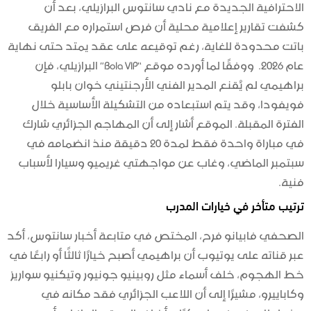
الاحترافية الجديدة مع نادي سانتوس البرازيلي، بعد أن
كشفت تقارير إعلامية محلية أن فرص استمراره مع الفريق
باتت محدودة للغاية، رغم توقيعه على عقد يمتد حتى نهاية
عام 2026. ووفقًا لما أورده موقع “Bola VIP” البرازيلي، فإن
براهيمي لم يُقنع المدير الفني الأرجنتيني خوان بابلو
فويفودا، وقد يتم استبعاده من التشكيلة الأساسية خلال
الفترة المقبلة. الموقع أشار إلى أن المهاجم الجزائري شارك
في مباراة واحدة فقط لمدة 20 دقيقة منذ انضمامه في
سبتمبر الماضي، وغاب عن مواجهتي غريميو وسيارا لأسباب
فنية.
ترتيب متأخر في خيارات المدرب
الصحفي فابيانو فرح، المختص في متابعة أخبار سانتوس، أكد
عبر قناته على يوتيوب أن براهيمي أصبح خيارًا ثالثًا أو رابعًا في
خط الهجوم، خلف أسماء مثل روبينيو جونيور وتيكنيو سواريز
وكاباييرو، مشيرًا إلى أن اللاعب الجزائري فقد مكانه في