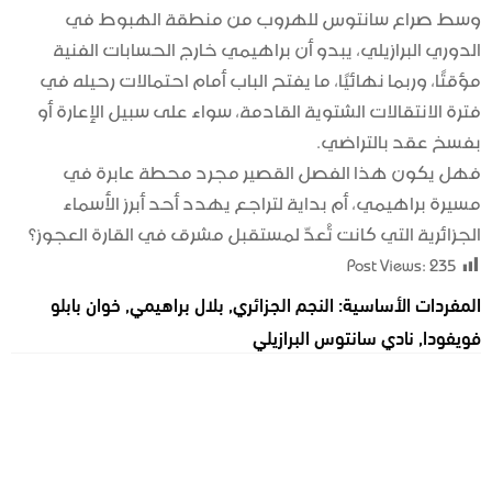
وسط صراع سانتوس للهروب من منطقة الهبوط في
الدوري البرازيلي، يبدو أن براهيمي خارج الحسابات الفنية
مؤقتًا، وربما نهائيًا، ما يفتح الباب أمام احتمالات رحيله في
فترة الانتقالات الشتوية القادمة، سواء على سبيل الإعارة أو
بفسخ عقد بالتراضي.
فهل يكون هذا الفصل القصير مجرد محطة عابرة في
مسيرة براهيمي، أم بداية لتراجع يهدد أحد أبرز الأسماء
الجزائرية التي كانت تُعدّ لمستقبل مشرق في القارة العجوز؟
Post Views:
235
المفردات الأساسية:
النجم الجزائري
,
بلال براهيمي
,
خوان بابلو
فويفودا
,
نادي سانتوس البرازيلي