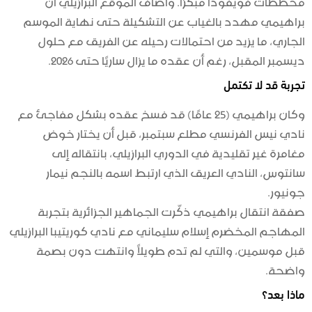
مخططات فويفودا مبكرًا. وأضاف الموقع البرازيلي أن
براهيمي مهدد بالغياب عن التشكيلة حتى نهاية الموسم
الجاري، ما يزيد من احتمالات رحيله عن الفريق مع حلول
ديسمبر المقبل، رغم أن عقده ما يزال ساريًا حتى 2026.
تجربة قد لا تكتمل
وكان براهيمي (25 عامًا) قد فسخ عقده بشكل مفاجئ مع
نادي نيس الفرنسي مطلع سبتمبر، قبل أن يختار خوض
مغامرة غير تقليدية في الدوري البرازيلي، بانتقاله إلى
سانتوس، النادي العريق الذي ارتبط اسمه بالنجم نيمار
جونيور.
صفقة انتقال براهيمي ذكّرت الجماهير الجزائرية بتجربة
المهاجم المخضرم إسلام سليماني مع نادي كوريتيبا البرازيلي
قبل موسمين، والتي لم تدم طويلاً وانتهت دون بصمة
واضحة.
ماذا بعد؟