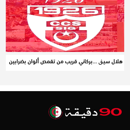
هلال سيڨ …بركاني قريب من تقمص ألوان بضرابين