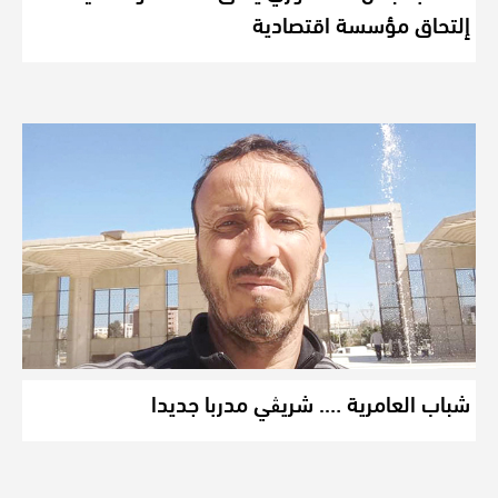
إلتحاق مؤسسة اقتصادية
شباب العامرية …. شريڨي مدربا جديدا