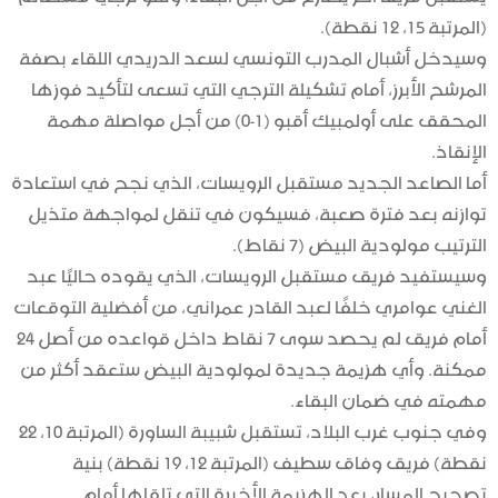
(المرتبة 15، 12 نقطة).
وسيدخل أشبال المدرب التونسي لسعد الدريدي اللقاء بصفة
المرشح الأبرز، أمام تشكيلة الترجي التي تسعى لتأكيد فوزها
المحقق على أولمبيك أقبو (1-0) من أجل مواصلة مهمة
الإنقاذ.
أما الصاعد الجديد مستقبل الرويسات، الذي نجح في استعادة
توازنه بعد فترة صعبة، فسيكون في تنقل لمواجهة متذيل
الترتيب مولودية البيض (7 نقاط).
وسيستفيد فريق مستقبل الرويسات، الذي يقوده حاليًا عبد
الغني عوامري خلفًا لعبد القادر عمراني، من أفضلية التوقعات
أمام فريق لم يحصد سوى 7 نقاط داخل قواعده من أصل 24
ممكنة. وأي هزيمة جديدة لمولودية البيض ستعقد أكثر من
مهمته في ضمان البقاء.
وفي جنوب غرب البلاد، تستقبل شبيبة الساورة (المرتبة 10، 22
نقطة) فريق وفاق سطيف (المرتبة 12، 19 نقطة) بنية
تصحيح المسار، بعد الهزيمة الأخيرة التي تلقاها أمام