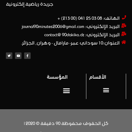
جريدة رياضية إلكترونية
الهاتف: 08 03 25 041 (00 213) +​
البريد الإلكتروني: journal90minutes2006@gmail.com
البريد الإلكتروني: contact@ 90dakika.dz
العنوان:10 سوداني عمر- مارافال - وهران, الجزائر.
الأقسام
المؤسسة
المحترف 1
Privacy policy (سياسة خاصة)
كل الحقوق محفوظة 90 دقيقة © 2020 |