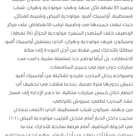
برصيد 23 نقطة لكل منها، وهي: مولودية وهران، شباب
قسنطينة، أولمبيك أقبو، مولودية البيض وشبيبة القبائل،
حيث تبقى جميعها في وضعية ترقب للانقضاض على مركز
الوصيف خلف المتصدر المنفرد مولودية الجزائر (36 نقطة).
وسيكون فريق مولودية وهران، الذي يستقبل أولمبيك أقبو،
مطالبًا بالتدارك ليس فقط من أجل العودة إلى سكة
الانتصارات، بل أيضًا لوضع حد لسلسلة سلبية دامت ست
مباريات دون فوز في جميع المنافسات.
وسيواجه رجال المدرب غاريدو تشكيلة من أولمبيك أقبو
تعيش بدورها فترة صعبة، بعدما فشلت في تحقيق أي
انتصار خلال خمس مباريات متتالية، ما دفع الإدارة إلى فسخ
عقد المدرب لطفي عمروش بالتراضي.
من جهته، سيكون شباب قسنطينة، الذي اكتفى بتعادل
مخيب داخل الديار أمام متذيل الترتيب مولودية البيض (1-1)
في الجولة الماضية، أمام فرصة سانحة للتدارك عندما
يستقبل فريقًا آخر يصارع من أجل البقاء، وهو ترجي مستغانم