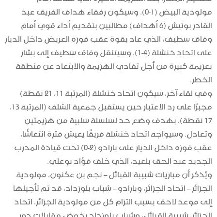
مولودية البيض (1-0). وسيكون رفقاء هداف الفريق عبد
القادر بوتيش (6 أهداف) مطالبين بتقديم أداء قوي أمام
وفاق سطيف، الذي عاد بقوة عقب فوزه العريض داخل الديار
على اتحاد خنشلة (4-1). وسيتنقل وفاق سطيف إلى بشار
بعزيمة كبيرة من أجل تفادي الهزيمة والابتعاد عن منطقة
الخطر.
وفي لقاء آخر، سيكون اتحاد خنشلة (المرتبة 11، 21 نقطة)
مجبرًا على رد الاعتبار حين يستقبل جمعية الشلف (المرتبة 13،
17 نقطة)، بهدف وضع حد لسلسلة سلبية من هزيمتين
وتعادل. وسيواجه اتحاد خنشلة فريقًا يعيش فترة انتعاشًا،
عقب فوزه داخل الديار على بارادو (2-0) تحت قيادة المدرب
الجديد عبد الحق بلعيد، الذي خلف فؤاد بوعلي.
ويُذكر أن مباريات شبيبة القبائل – نجم بن عكنون، مولودية
الجزائر – اتحاد الجزائر، وبارادو – شباب بلوزداد، قد تم تأجيلها
إلى موعد لاحق بسبب التزام كل من مولودية الجزائر، اتحاد
الجزائر، شبيبة القبائل، وشباب بلوزداد بخوض مقابلات دور