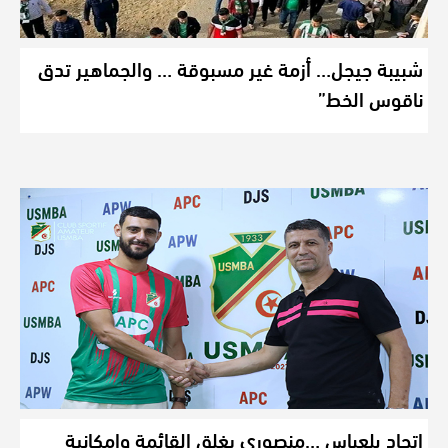
شبيبة جيجل… أزمة غير مسبوقة … والجماهير تدق
ناقوس الخط”
اتحاد بلعباس …منصوري يغلق القائمة وامكانية