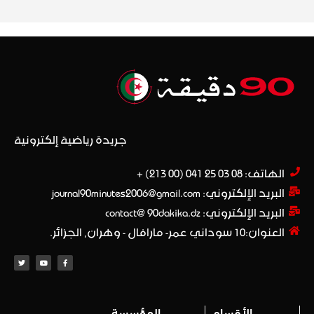
جريدة رياضية إلكترونية
الهاتف: 08 03 25 041 (00 213) +​
البريد الإلكتروني: journal90minutes2006@gmail.com
البريد الإلكتروني: contact@ 90dakika.dz
العنوان:10 سوداني عمر- مارافال - وهران, الجزائر.
الأقسام
المؤسسة