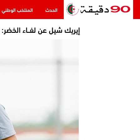
الحدث
المنتخب الوطني
إيريك شيل عن لفــاء الخضر: ن