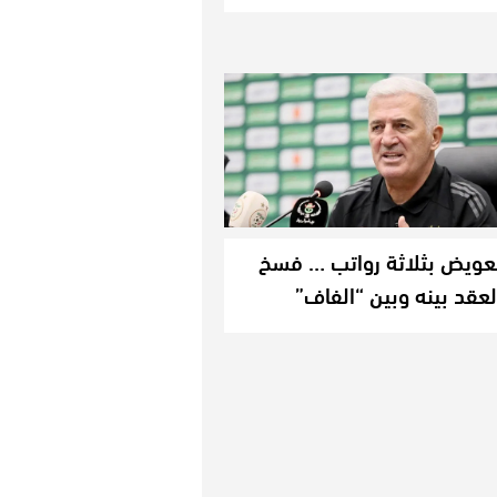
عويض بثلاثة رواتب … فسخ
لعقد بينه وبين “الفاف”