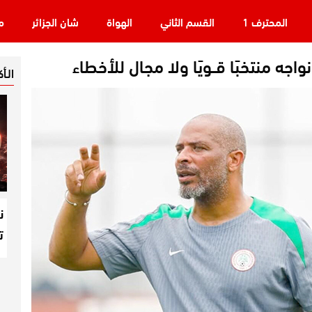
المحترف 1
القسم الثاني
الهواة
شان الجزائر
م
واجه منتخبًا قــويًا ولا مجال للأخطاء
الـأ
ن
ت