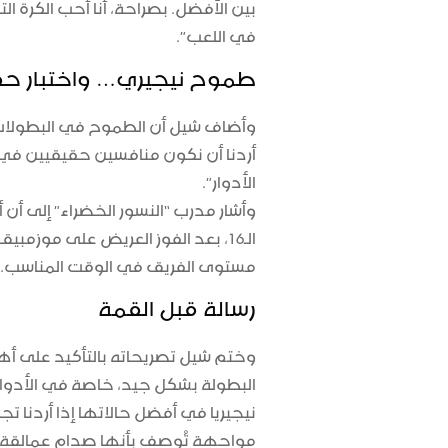
بين الأفضل. بصراحة، أنا أحب الكرة ا
في اللعب”.
طموح نيجيري… واختبار ح
وأضاف شيل أن الطموح في البطولات 
أردنا أن نكون منافسين حقيقيين في 
الأدوار”.
وأشار مدرب “النسور الخضراء” إلى أن
الـ16، بعد الفوز العريض على
موزمبيق 
مستوى الفريق في الوقت المناسب.
رسالة قبل القمة
وختم شيل تصريحاته بالتأكيد على أهمي
البطولة بشكل جيد، خاصة في الأدوار 
نيجيريا في أفضل حالاتها إذا أردنا تج
مواجهة تُوصف بأنها
صدام عمالقة