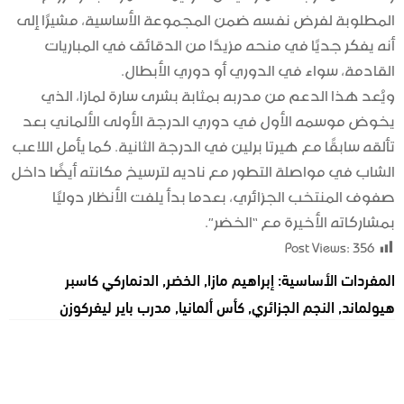
المطلوبة لفرض نفسه ضمن المجموعة الأساسية، مشيرًا إلى
أنه يفكر جديًا في منحه مزيدًا من الدقائق في المباريات
القادمة، سواء في الدوري أو دوري الأبطال.
ويُعد هذا الدعم من مدربه بمثابة بشرى سارة لمازا، الذي
يخوض موسمه الأول في دوري الدرجة الأولى الألماني بعد
تألقه سابقًا مع هيرتا برلين في الدرجة الثانية. كما يأمل اللاعب
الشاب في مواصلة التطور مع ناديه لترسيخ مكانته أيضًا داخل
صفوف المنتخب الجزائري، بعدما بدأ يلفت الأنظار دوليًا
بمشاركاته الأخيرة مع “الخضر”.
Post Views:
356
المفردات الأساسية:
إبراهيم مازا
,
الخضر
,
الدنماركي كاسبر
هيولماند
,
النجم الجزائري
,
كأس ألمانيا
,
مدرب باير ليفركوزن