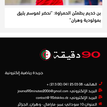
بن خديم يطمئن الحمراوة: “نحضر لموسم يليق
بمولودية وهران”
جريدة رياضية إلكترونية
الهاتف: 08 03 25 041 (00 213) +​
البريد الإلكتروني: journal90minutes2006@gmail.com
البريد الإلكتروني: contact@ 90dakika.dz
العنوان:10 سوداني عمر- مارافال - وهران, الجزائر.