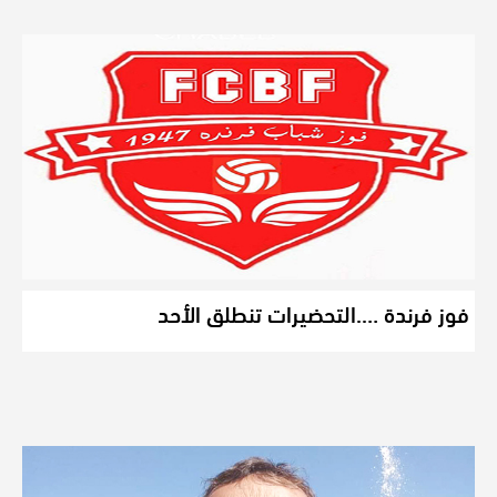
فوز فرندة ….التحضيرات تنطلق الأحد