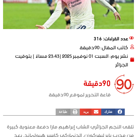
عدد القراءات: 316
كاتب المقال:
90دقيقة
نشر يوم:
السبت 01 نوفمبر 2025 [23:43 مساءً ] بتوقيت
الجزائر
90دقيقة
قاعة التحرير لموقع 90دقيقة
شارك
بريد
طباعة
تلقى النجم الجزائري الشاب إبراهيم مازا دفعة معنوية كبيرة
من مدرب باير ليفركوزن، الدنماركي كاسبر هيولماند، بعد