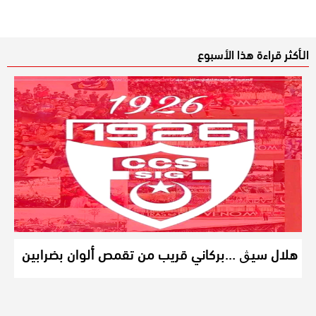
الـأكثر قراءة هذا الأسبوع
هلال سيڨ …بركاني قريب من تقمص ألوان بضرابين