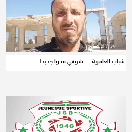
شباب العامرية …. شريڨي مدربا جديدا