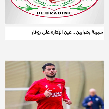
شبيبة بضرابين …عين الإدارة على زوڨار