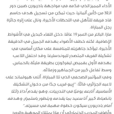
الأداء المميز الذي قدّمه في مواجهة بادربورن ضمن دور
الـ32 من كأس ألمانيا، حيث تمكن من تسجيل هدف حاسم
قاد فريقه للتأهل في اللحظات الأخيرة، ونال على إثره جائزة
رجل المباراة.
مازا، البالغ من العمر 19 عامًا، دخل اللقاء كبديل في الأشواط
الإضافية، لكنه خطف الأضواء بهدفه الجميل في الدقيقة
الأخيرة، ليؤكد جاهزيته للمنافسة على مكان أساسي في
تشكيلة الفريق المتصدر للبوندسليغا. وقد احتفل اللاعب
بهدفه الأول بقميص ليفركوزن بطريقة مليئة بالحماس،
وسط تفاعل كبير من الجماهير وزملائه.
وفي المؤتمر الصحفي الذي تلا المباراة، أثنى هيولماند على
لاعبه الجزائري قائلًا:
“إيبو قريب جدًا من دخول التشكيلة
الأساسية. أتابعه يوميًا في التدريبات، وهو يقدم أداءً رائعًا
بانضباط كبير. أنا سعيد بما يقدمه ويتطور باستمرار، وهدفه
أمام بادربورن سيكون خطوة مهمة في مسيرته.”
وأضاف المدرب الدنماركي أن مازا يمتلك الموهبة والروح