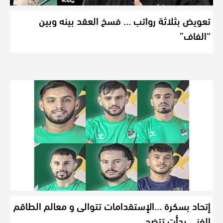
تعويض بثلاثة رواتب … فسخ العقد بينه وبين
“الفاف”
إتحاد بسكرة …الإستقدامات تتوالى و معالم الطاقم
الفني بدأت تتضح