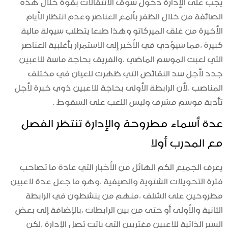
يجب على الإدارة دخول سوق الانتقالات بقوة خلال هذه
الصائفة من خلال الظفر بألمع العناصر وعدم انتظار الأيام
الأخيرة من غلق الميركاتو وهذا طبعا يتطلب سيولة مالية
كبيرة ،مما سيؤدي في الأخير إلى الاستمرار بأغلبية العناصر
التي لعبت الموسم الماضي ،والفريق بحاجة ماسة للاعبين
جدد لأجل سد النقائص التي ظهرت للعيان في مختلف
المناصب ،لأن الرابطة الأولى بحاجة للاعبين ذوي خبرة لأجل
تأدية موسم مشرف وليس اللعب على السقوط .
عدة أسماء مطروحة والإدارة تنتظر الفصل
مع المدرب أولا
يعرف الجميع الكم الهائل من الأخبار التي عادة ما تصاحب
فترة التحويلات الشتوية والصيفية ،وهو ما جعل عدة لاعبين
مطروحين على الشلف ،منهم من ينشطون في الرابطة
الثانية والأولى أو حتى من بين الرابطات ،بالإضافة إلى بعض
السير الذاتية للاعبين مغتربين التي باتت تصل الإدارة ،لكن