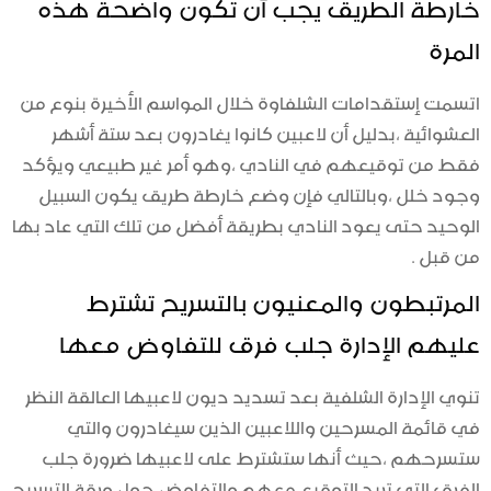
خارطة الطريق يجب أن تكون واضحة هذه
المرة
اتسمت إستقدامات الشلفاوة خلال المواسم الأخيرة بنوع من
العشوائية ،بدليل أن لاعبين كانوا يغادرون بعد ستة أشهر
فقط من توقيعهم في النادي ،وهو أمر غير طبيعي ويؤكد
وجود خلل ،وبالتالي فإن وضع خارطة طريق يكون السبيل
الوحيد حتى يعود النادي بطريقة أفضل من تلك التي عاد بها
من قبل .
المرتبطون والمعنيون بالتسريح تشترط
عليهم الإدارة جلب فرق للتفاوض معها
تنوي الإدارة الشلفية بعد تسديد ديون لاعبيها العالقة النظر
في قائمة المسرحين واللاعبين الذين سيغادرون والتي
ستسرحهم ،حيث أنها ستشترط على لاعبيها ضرورة جلب
الفرق التي تريد التوقيع معهم والتفاوض حول ورقة التسريح