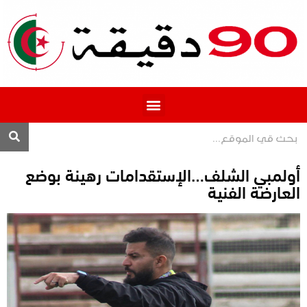
المحترف 1
أولمبي الشلف…الإستقدامات رهينة بوضع
العارضة الفنية